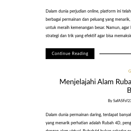
Dalam dunia perjudian online, platform ini telah
berbagai permainan dan peluang yang menarik,
untuk meraih kemenangan besar. Namun, agar b
strategi dan trik yang efektif agar bisa memak
Continue Reading
G
Menjelajahi Alam Rub
B
By
SafASFsf2
Dalam dunia permainan daring, terdapat banyak
yang menarik perhatian adalah Rubah 4D, peng