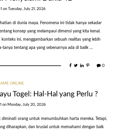
31
on
Tuesday, July 21, 2026
atian di dunia maya. Fenomena ini tidak hanya sekadar
tentang konsep yang melampaui dimensi yang kita kenal.
 konteks ini, menggambarkan sebuah realitas yang lebih
-tanya tentang apa yang sebenarnya ada di balik …
0
AME ONLINE
u Togel: Hal-Hal yang Perlu ?
1
on
Monday, July 20, 2026
k diminati orang untuk menumbuhkan harta mereka. Tetapi,
yang diharapkan, dan krusial untuk memahami dengan baik