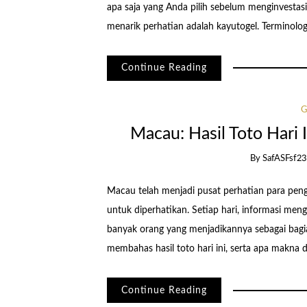
apa saja yang Anda pilih sebelum menginvestasik
menarik perhatian adalah kayutogel. Terminologi
Continue Reading
G
Macau: Hasil Toto Hari 
By
SafASFsf23
Macau telah menjadi pusat perhatian para peng
untuk diperhatikan. Setiap hari, informasi men
banyak orang yang menjadikannya sebagai bagian 
membahas hasil toto hari ini, serta apa makna 
Continue Reading