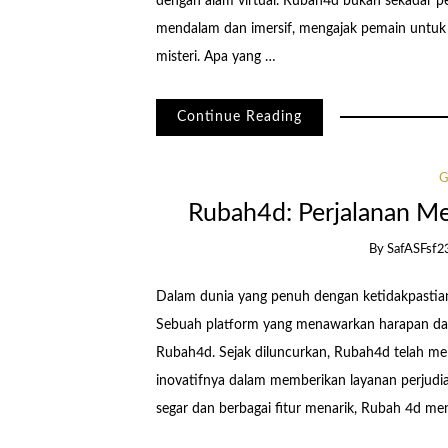
dengan alam virtual. Rubah4d bukan sekadar 
mendalam dan imersif, mengajak pemain untuk 
misteri. Apa yang …
Continue Reading
G
Rubah4d: Perjalanan M
By
SafASFsf2
Dalam dunia yang penuh dengan ketidakpastia
Sebuah platform yang menawarkan harapan dan
Rubah4d. Sejak diluncurkan, Rubah4d telah me
inovatifnya dalam memberikan layanan perjud
segar dan berbagai fitur menarik, Rubah 4d men