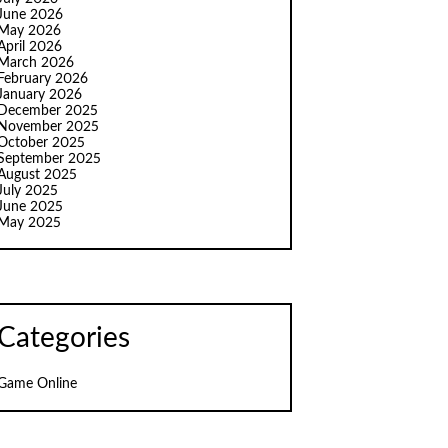
June 2026
May 2026
April 2026
March 2026
February 2026
January 2026
December 2025
November 2025
October 2025
September 2025
August 2025
July 2025
June 2025
May 2025
Categories
Game Online