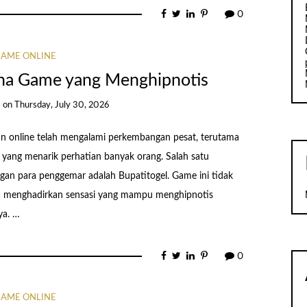
0
AME ONLINE
na Game yang Menghipnotis
1
on
Thursday, July 30, 2026
an online telah mengalami perkembangan pesat, terutama
ang menarik perhatian banyak orang. Salah satu
gan para penggemar adalah Bupatitogel. Game ini tidak
ga menghadirkan sensasi yang mampu menghipnotis
ya. …
0
AME ONLINE