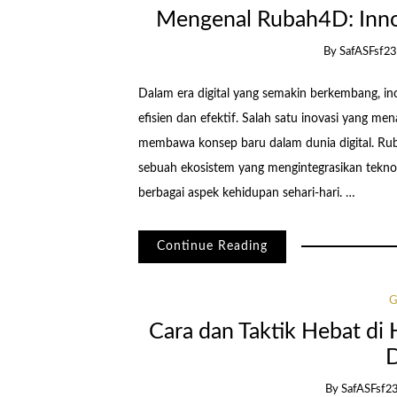
Mengenal Rubah4D: Innov
By
SafASFsf23
Dalam era digital yang semakin berkembang, in
efisien dan efektif. Salah satu inovasi yang m
membawa konsep baru dalam dunia digital. Rub
sebuah ekosistem yang mengintegrasikan tek
berbagai aspek kehidupan sehari-hari. …
Continue Reading
G
Cara dan Taktik Hebat di
D
By
SafASFsf2