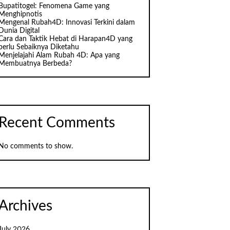
Bupatitogel: Fenomena Game yang
Menghipnotis
Mengenal Rubah4D: Innovasi Terkini dalam
Dunia Digital
Cara dan Taktik Hebat di Harapan4D yang
perlu Sebaiknya Diketahu
Menjelajahi Alam Rubah 4D: Apa yang
Membuatnya Berbeda?
Recent Comments
No comments to show.
Archives
July 2026