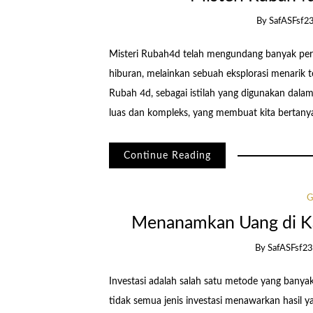
By
SafASFsf2
Misteri Rubah4d telah mengundang banyak perh
hiburan, melainkan sebuah eksplorasi menarik 
Rubah 4d, sebagai istilah yang digunakan dalam
luas dan kompleks, yang membuat kita bertanya
Continue Reading
G
Menanamkan Uang di Kay
By
SafASFsf23
Investasi adalah salah satu metode yang banya
tidak semua jenis investasi menawarkan hasil 