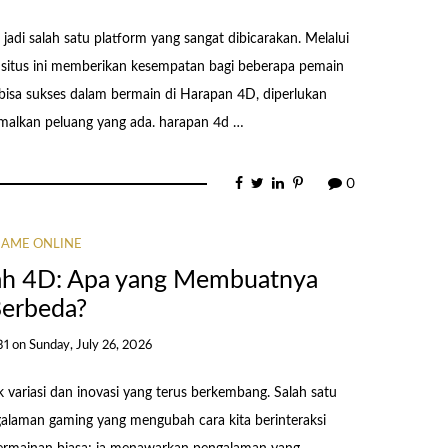
 jadi salah satu platform yang sangat dibicarakan. Melalui
 situs ini memberikan kesempatan bagi beberapa pemain
isa sukses dalam bermain di Harapan 4D, diperlukan
simalkan peluang yang ada. harapan 4d …
0
AME ONLINE
ah 4D: Apa yang Membuatnya
erbeda?
31
on
Sunday, July 26, 2026
 variasi dan inovasi yang terus berkembang. Salah satu
alaman gaming yang mengubah cara kita berinteraksi