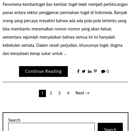
Fenomena kembartogel dan kembar togel telah menjadi perbincangan
panas antara sektor penggemar permainan togel di Indonesia. Banyak
orang yang percaya meyakini bahwa ada ada pola-pola tertentu yang
bisa membantu meramalkan nomor-nomor yang akan keluar,
sementara sejumlah menyatakan bahwa semua ini ini hanyalah
kebetulan semata. Dalam ranah perjudian, khususnya togel, dogma
dan kenyataan kerap sukar untuk …
Continue Reading
0
Posts
1
2
3
4
Next →
pagination
Search
Search