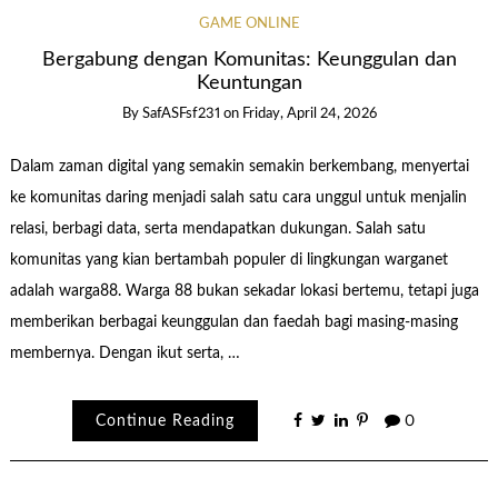
GAME ONLINE
Bergabung dengan Komunitas: Keunggulan dan
Keuntungan
By
SafASFsf231
on
Friday, April 24, 2026
Dalam zaman digital yang semakin semakin berkembang, menyertai
ke komunitas daring menjadi salah satu cara unggul untuk menjalin
relasi, berbagi data, serta mendapatkan dukungan. Salah satu
komunitas yang kian bertambah populer di lingkungan warganet
adalah warga88. Warga 88 bukan sekadar lokasi bertemu, tetapi juga
memberikan berbagai keunggulan dan faedah bagi masing-masing
membernya. Dengan ikut serta, …
Continue Reading
0