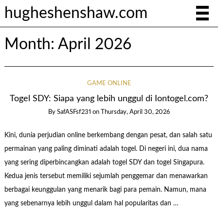
hugheshenshaw.com
Month:
April 2026
GAME ONLINE
Togel SDY: Siapa yang lebih unggul di Iontogel.com?
By
SafASFsf231
on
Thursday, April 30, 2026
Kini, dunia perjudian online berkembang dengan pesat, dan salah satu
permainan yang paling diminati adalah togel. Di negeri ini, dua nama
yang sering diperbincangkan adalah togel SDY dan togel Singapura.
Kedua jenis tersebut memiliki sejumlah penggemar dan menawarkan
berbagai keunggulan yang menarik bagi para pemain. Namun, mana
yang sebenarnya lebih unggul dalam hal popularitas dan …