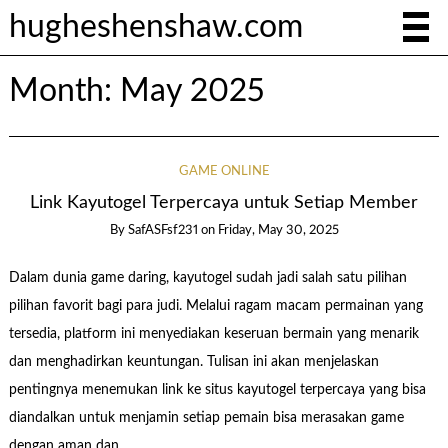
hugheshenshaw.com
Month:
May 2025
GAME ONLINE
Link Kayutogel Terpercaya untuk Setiap Member
By
SafASFsf231
on
Friday, May 30, 2025
Dalam dunia game daring, kayutogel sudah jadi salah satu pilihan
pilihan favorit bagi para judi. Melalui ragam macam permainan yang
tersedia, platform ini menyediakan keseruan bermain yang menarik
dan menghadirkan keuntungan. Tulisan ini akan menjelaskan
pentingnya menemukan link ke situs kayutogel terpercaya yang bisa
diandalkan untuk menjamin setiap pemain bisa merasakan game
dengan aman dan …