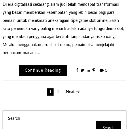
Di era digitalisasi sekarang, alam judi telah mendapat transformasi
yang besar, memberikan kesempatan yang lebih besar bagi para
pemain untuk menikmati anekaragam tipe game slot online. Salah
satu penemuan yang paling menarik adalah adanya fungsi demo slot,
yang memberi pengguna agar berlatih tanpa adanya risiko uang.
Melalui menggunakan profil slot demo, pemain bisa menjelajahi
bermacam-macam …
Continue Reading
0
Posts
1
2
Next →
pagination
Search
Search