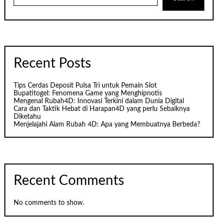
Recent Posts
Tips Cerdas Deposit Pulsa Tri untuk Pemain Slot
Bupatitogel: Fenomena Game yang Menghipnotis
Mengenal Rubah4D: Innovasi Terkini dalam Dunia Digital
Cara dan Taktik Hebat di Harapan4D yang perlu Sebaiknya
Diketahu
Menjelajahi Alam Rubah 4D: Apa yang Membuatnya Berbeda?
Recent Comments
No comments to show.