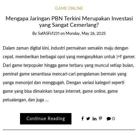
GAME ONLINE
Mengapa Jaringan PBN Terkini Merupakan Investasi
yang Sangat Cemerlang?
By
SafASFsf231
on
Monday, May 26, 2025
Dalam zaman digital kini, industri permainan semakin maju dengan
cepat, memberikan berbagai opsi yang mengasyikkan untuk )=f gamer.
Dari game terpopuler hingga game terbaru yang muncul setiap bulan,
peminat game senantiasa mencari-cari pengalaman bermain yang
yanga menonjol dan menggugah. Dengan variasi kategori seperti
game yang bisa dimainkan tanpa internet, game online, game
petualangan, dan juga …
Continue Reading
0