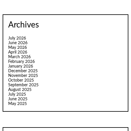
Archives
July 2026
June 2026
May 2026
April 2026
March 2026
February 2026
January 2026
December 2025
November 2025
October 2025
September 2025
August 2025
July 2025
June 2025
May 2025