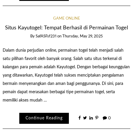
GAME ONLINE
Situs Kayutogel: Tempat Berhasil di Permainan Togel
By
SafASFsf231
on
Thursday, May 29, 2025
Dalam dunia perjudian online, permainan togel telah menjadi salah
satu pilihan favorit oleh banyak orang. Salah satu situs terkenal di
kalangan para pemain adalah Kayutogel. Dengan berbagai keunggulan
yang ditawarkan, Kayutogel telah sukses menciptakan pengalaman
bermain menyenangkan dan aman bagi penggunanya. Di sini, para
pemain dapat merasakan berbagai tipe permainan togel, serta
memiliki akses mudah …
Continue Reading
0