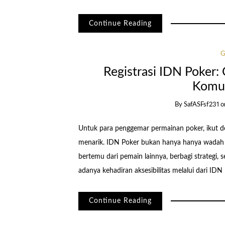
Continue Reading
G
Registrasi IDN Poker:
Komun
By
SafASFsf231
o
Untuk para penggemar permainan poker, ikut 
menarik. IDN Poker bukan hanya hanya wadah u
bertemu dari pemain lainnya, berbagi strategi
adanya kehadiran aksesibilitas melalui dari I
Continue Reading