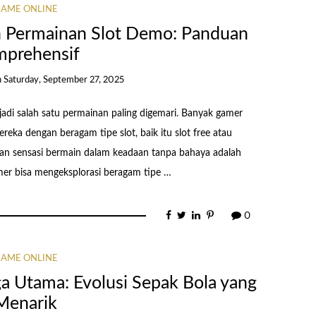
AME ONLINE
n Permainan Slot Demo: Panduan
prehensif
n
Saturday, September 27, 2025
njadi salah satu permainan paling digemari. Banyak gamer
ka dengan beragam tipe slot, baik itu slot free atau
an sensasi bermain dalam keadaan tanpa bahaya adalah
er bisa mengeksplorasi beragam tipe …
0
AME ONLINE
ga Utama: Evolusi Sepak Bola yang
Menarik