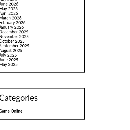
June 2026
May 2026
April 2026
March 2026
February 2026
January 2026
December 2025
November 2025
October 2025
September 2025
August 2025
July 2025
June 2025
May 2025
Categories
Game Online