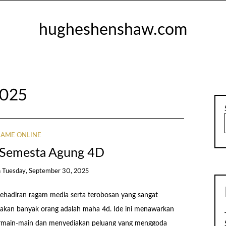
hugheshenshaw.com
2025
AME ONLINE
 Semesta Agung 4D
n
Tuesday, September 30, 2025
ehadiran ragam media serta terobosan yang sangat
carakan banyak orang adalah maha 4d. Ide ini menawarkan
ermain-main dan menyediakan peluang yang menggoda