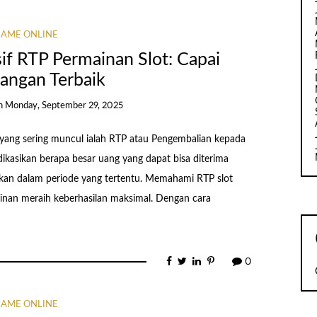
AME ONLINE
f RTP Permainan Slot: Capai
ngan Terbaik
n
Monday, September 29, 2025
h yang sering muncul ialah RTP atau Pengembalian kepada
kasikan berapa besar uang yang dapat bisa diterima
ukan dalam periode yang tertentu. Memahami RTP slot
ginan meraih keberhasilan maksimal. Dengan cara
0
AME ONLINE