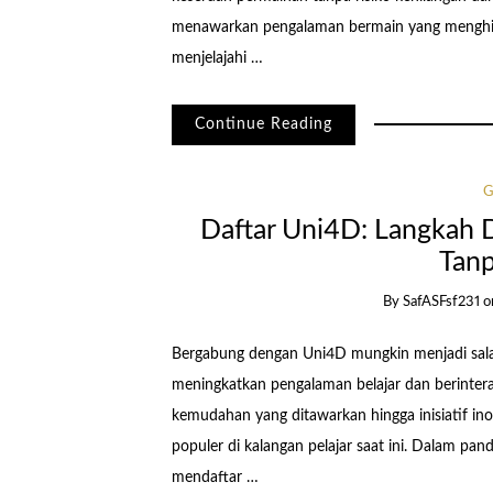
menawarkan pengalaman bermain yang menghibur 
menjelajahi …
Continue Reading
G
Daftar Uni4D: Langkah
Tanp
By
SafASFsf231
o
Bergabung dengan Uni4D mungkin menjadi salah
meningkatkan pengalaman belajar dan berinter
kemudahan yang ditawarkan hingga inisiatif in
populer di kalangan pelajar saat ini. Dalam pa
mendaftar …