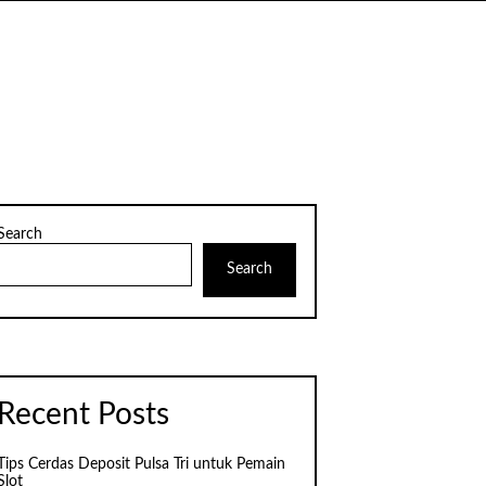
Search
Search
Recent Posts
Tips Cerdas Deposit Pulsa Tri untuk Pemain
Slot