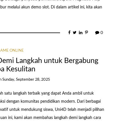
melalui akun demo slot. Di dalam artikel ini, kita akan
0
AME ONLINE
 Demi Langkah untuk Bergabung
a Kesulitan
n
Sunday, September 28, 2025
 satu langkah terbaik yang dapat Anda ambil untuk
aksi dengan komunitas pendidikan modern. Dari berbagai
ovatif untuk mendukung siswa, Uni4D telah menjadi pilihan
nduan ini, kami akan membahas langkah demi langkah cara