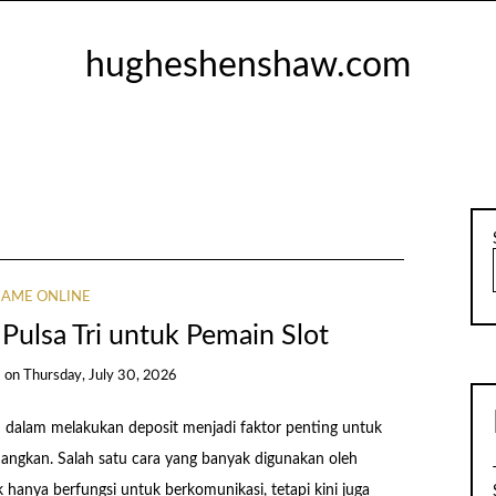
hugheshenshaw.com
AME ONLINE
Pulsa Tri untuk Pemain Slot
1
on
Thursday, July 30, 2026
 dalam melakukan deposit menjadi faktor penting untuk
gkan. Salah satu cara yang banyak digunakan oleh
k hanya berfungsi untuk berkomunikasi, tetapi kini juga