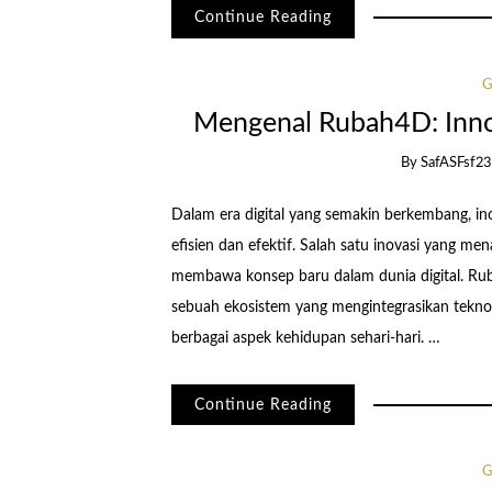
Continue Reading
G
Mengenal Rubah4D: Innov
By
SafASFsf23
Dalam era digital yang semakin berkembang, in
efisien dan efektif. Salah satu inovasi yang m
membawa konsep baru dalam dunia digital. Rub
sebuah ekosistem yang mengintegrasikan tek
berbagai aspek kehidupan sehari-hari. …
Continue Reading
G