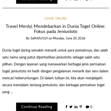
GAME ONLINE
Travel Menly| Mendebarkan in Dunia Togel Online:
Fokus pada Jeniustoto
By
SafASFsf231
on
Monday, June 29, 2026
Dunia togel daring semakin menarik untuk para pemainnya, dan salah
satu nama yang patut diperhatikan jeniustoto sebagai salah satu
pilihan. Dengan layanan yang menawarkan berbagai jenis permainan
togel, jeniustoto ini hadir dengan pengalaman menarik dan seru dalam
mencari keberuntungan. Di dalam tulisan ini, kita akan menjelajahi
secara mendalam tentang jeniustoto, dan berbagai permainan togel
yang …
Continue Reading
0