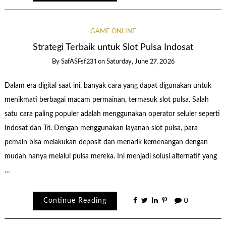
GAME ONLINE
Strategi Terbaik untuk Slot Pulsa Indosat
By
SafASFsf231
on
Saturday, June 27, 2026
Dalam era digital saat ini, banyak cara yang dapat digunakan untuk
menikmati berbagai macam permainan, termasuk slot pulsa. Salah
satu cara paling populer adalah menggunakan operator seluler seperti
Indosat dan Tri. Dengan menggunakan layanan slot pulsa, para
pemain bisa melakukan deposit dan menarik kemenangan dengan
mudah hanya melalui pulsa mereka. Ini menjadi solusi alternatif yang
…
Continue Reading
0