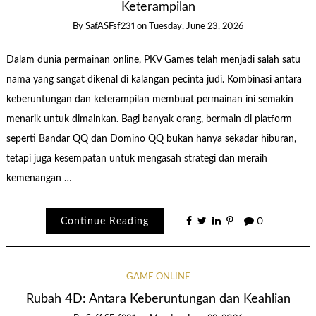
Keterampilan
By
SafASFsf231
on
Tuesday, June 23, 2026
Dalam dunia permainan online, PKV Games telah menjadi salah satu
nama yang sangat dikenal di kalangan pecinta judi. Kombinasi antara
keberuntungan dan keterampilan membuat permainan ini semakin
menarik untuk dimainkan. Bagi banyak orang, bermain di platform
seperti Bandar QQ dan Domino QQ bukan hanya sekadar hiburan,
tetapi juga kesempatan untuk mengasah strategi dan meraih
kemenangan …
Continue Reading
0
GAME ONLINE
Rubah 4D: Antara Keberuntungan dan Keahlian