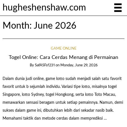
hugheshenshaw.com
Month:
June 2026
GAME ONLINE
Togel Online: Cara Cerdas Menang di Permainan
By
SafASFsf231
on
Monday, June 29, 2026
Dalam dunia judi online, game lotto sudah menjadi salah satu favorit
favorit untuk b sejumlah individu. Variasi tipe lotto, misalnya togel
Singapore, lotto Sydney, togel Hongkong, serta lotto Toto Macau,
menawarkan sensasi beragam untuk setiap pemainnya. Namun, demi
sukses dalam game ini, dibutuhkan lebih dari sekadar nasib baik.
Memahami taktik dan metode cerdas dalam memprediksi …