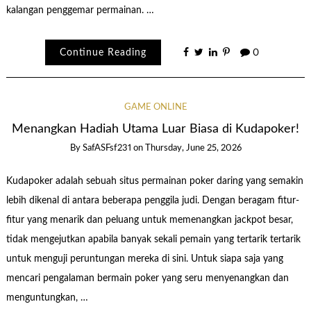
kalangan penggemar permainan. …
Continue Reading
0
GAME ONLINE
Menangkan Hadiah Utama Luar Biasa di Kudapoker!
By
SafASFsf231
on
Thursday, June 25, 2026
Kudapoker adalah sebuah situs permainan poker daring yang semakin
lebih dikenal di antara beberapa penggila judi. Dengan beragam fitur-
fitur yang menarik dan peluang untuk memenangkan jackpot besar,
tidak mengejutkan apabila banyak sekali pemain yang tertarik tertarik
untuk menguji peruntungan mereka di sini. Untuk siapa saja yang
mencari pengalaman bermain poker yang seru menyenangkan dan
menguntungkan, …