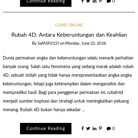
Continue Reading
0
GAME ONLINE
Rubah 4D: Antara Keberuntungan dan Keahlian
By
SafASFsf231
on
Monday, June 22, 2026
Dunia permainan angka dan keberuntungan selalu menarik perhatian
banyak orang. Salah satu fenomena yang sedang marak adalah rubah
4D, sebuah istilah yang tidak hanya merepresentasikan angka-angka
keberuntungan, tetapi juga keterampilan dalam menganalisis dan
memprediksi hasil. Bagi para penggemar permainan ini, rubah4d
menjadi sumber inspirasi dan strategi untuk meningkatkan peluang
menang. Rubah 4D bukan hanya sekadar …
Continue Reading
0