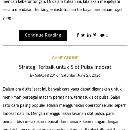
mencari keberuntungan. Di dalam tulisan ini, kita akan menjelajahi
secara mendalam tentang jeniustoto, dan berbagai permainan togel
yang …
Continue Reading
0
GAME ONLINE
Strategi Terbaik untuk Slot Pulsa Indosat
By
SafASFsf231
on
Saturday, June 27, 2026
Dalam era digital saat ini, banyak cara yang dapat digunakan untuk
menikmati berbagai macam permainan, termasuk slot pulsa. Salah
satu cara paling populer adalah menggunakan operator seluler seperti
Indosat dan Tri. Dengan menggunakan layanan slot pulsa, para
pemain bisa melakukan deposit dan menarik kemenangan dengan
mudah hanya melalui pulsa mereka. Ini menjadi solusi alternatif yang