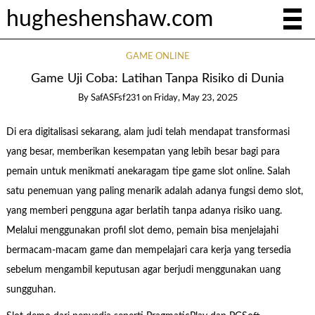
hugheshenshaw.com
GAME ONLINE
Game Uji Coba: Latihan Tanpa Risiko di Dunia
By
SafASFsf231
on
Friday, May 23, 2025
Di era digitalisasi sekarang, alam judi telah mendapat transformasi
yang besar, memberikan kesempatan yang lebih besar bagi para
pemain untuk menikmati anekaragam tipe game slot online. Salah
satu penemuan yang paling menarik adalah adanya fungsi demo slot,
yang memberi pengguna agar berlatih tanpa adanya risiko uang.
Melalui menggunakan profil slot demo, pemain bisa menjelajahi
bermacam-macam game dan mempelajari cara kerja yang tersedia
sebelum mengambil keputusan agar berjudi menggunakan uang
sungguhan.