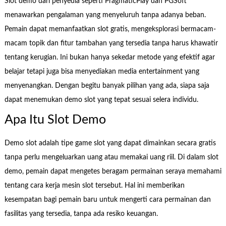
Slot demo dari penyedia seperti PragmaticPlay dan PGSoft
menawarkan pengalaman yang menyeluruh tanpa adanya beban.
Pemain dapat memanfaatkan slot gratis, mengeksplorasi bermacam-
macam topik dan fitur tambahan yang tersedia tanpa harus khawatir
tentang kerugian. Ini bukan hanya sekedar metode yang efektif agar
belajar tetapi juga bisa menyediakan media entertainment yang
menyenangkan. Dengan begitu banyak pilihan yang ada, siapa saja
dapat menemukan demo slot yang tepat sesuai selera individu.
Apa Itu Slot Demo
Demo slot adalah tipe game slot yang dapat dimainkan secara gratis
tanpa perlu mengeluarkan uang atau memakai uang riil. Di dalam slot
demo, pemain dapat mengetes beragam permainan seraya memahami
tentang cara kerja mesin slot tersebut. Hal ini memberikan
kesempatan bagi pemain baru untuk mengerti cara permainan dan
fasilitas yang tersedia, tanpa ada resiko keuangan.