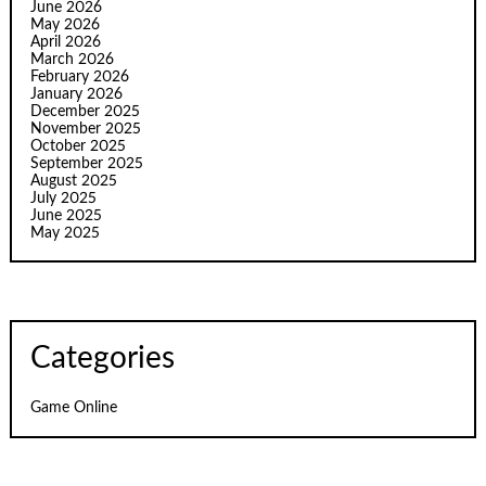
June 2026
May 2026
April 2026
March 2026
February 2026
January 2026
December 2025
November 2025
October 2025
September 2025
August 2025
July 2025
June 2025
May 2025
Categories
Game Online