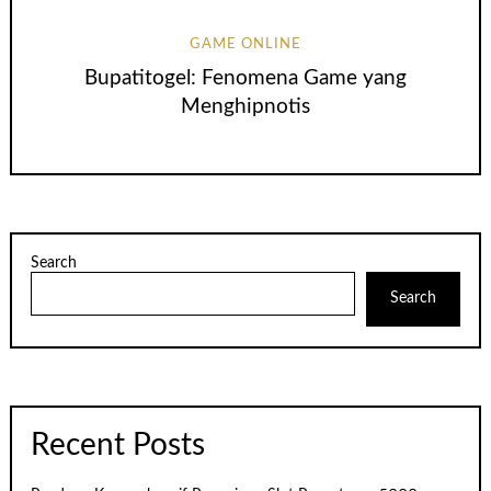
GAME ONLINE
Bupatitogel: Fenomena Game yang
Menghipnotis
Search
Search
Recent Posts