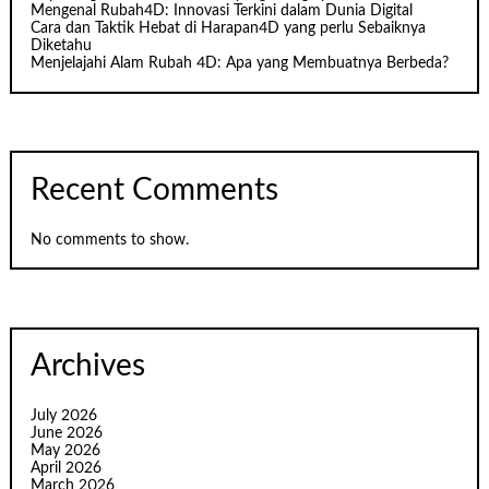
Mengenal Rubah4D: Innovasi Terkini dalam Dunia Digital
Cara dan Taktik Hebat di Harapan4D yang perlu Sebaiknya
Diketahu
Menjelajahi Alam Rubah 4D: Apa yang Membuatnya Berbeda?
Recent Comments
No comments to show.
Archives
July 2026
June 2026
May 2026
April 2026
March 2026