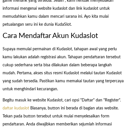
game menarik yang tersedia. Selain , kami hendak menyediakan
informasi mengenai website kudaslot dan link kudaslot untuk
memudahkan kamu dalam mencari sarana ini. Ayo kita mulai
petualangan seru ini ke dunia KudaSlot.
Cara Mendaftar Akun Kudaslot
Supaya memulai permainan di Kudaslot, tahapan awal yang perlu
kamu lakukan adalah registrasi akun. Tahapan pendaftaran tersebut
cukup sederhana serta bisa dilakukan dalam beberapa langkah
mudah. Pertama, akses situs resmi Kudaslot melalui tautan Kudaslot
yang sudah tersedia. Pastikan kamu memakai tautan yang terpercaya
untuk menghindari kecurangan.
Begitu masuk ke website Kudaslot, cari opsi "Daftar" dan "Register".
daftar kudaslot
Biasanya, button ini berada di bagian atas website.
Tekan pada button tersebut untuk mulai menyelesaikan form
pendaftaran. Anda diwajibkan memberikan sejumlah informasi