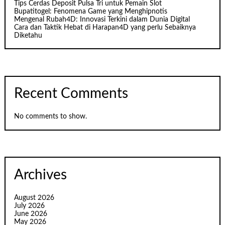
Tips Cerdas Deposit Pulsa Tri untuk Pemain Slot
Bupatitogel: Fenomena Game yang Menghipnotis
Mengenal Rubah4D: Innovasi Terkini dalam Dunia Digital
Cara dan Taktik Hebat di Harapan4D yang perlu Sebaiknya
Diketahu
Recent Comments
No comments to show.
Archives
August 2026
July 2026
June 2026
May 2026