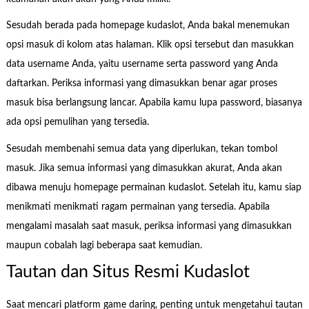
Sesudah berada pada homepage kudaslot, Anda bakal menemukan
opsi masuk di kolom atas halaman. Klik opsi tersebut dan masukkan
data username Anda, yaitu username serta password yang Anda
daftarkan. Periksa informasi yang dimasukkan benar agar proses
masuk bisa berlangsung lancar. Apabila kamu lupa password, biasanya
ada opsi pemulihan yang tersedia.
Sesudah membenahi semua data yang diperlukan, tekan tombol
masuk. Jika semua informasi yang dimasukkan akurat, Anda akan
dibawa menuju homepage permainan kudaslot. Setelah itu, kamu siap
menikmati menikmati ragam permainan yang tersedia. Apabila
mengalami masalah saat masuk, periksa informasi yang dimasukkan
maupun cobalah lagi beberapa saat kemudian.
Tautan dan Situs Resmi Kudaslot
Saat mencari platform game daring, penting untuk mengetahui tautan