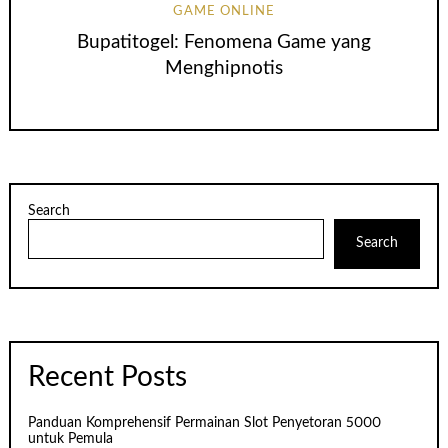
GAME ONLINE
Bupatitogel: Fenomena Game yang
Menghipnotis
Search
Search
Recent Posts
Panduan Komprehensif Permainan Slot Penyetoran 5000
untuk Pemula