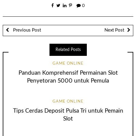
0
Previous Post
Next Post
Related Posts
GAME ONLINE
Panduan Komprehensif Permainan Slot
Penyetoran 5000 untuk Pemula
GAME ONLINE
Tips Cerdas Deposit Pulsa Tri untuk Pemain
Slot