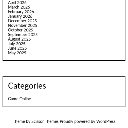
April 2026
March 2026
February 2026
January 2026
December 2025
November 2025
October 2025
September 2025
August 2025
July 2025
June 2025
May 2025
Categories
Game Online
Theme by
Scissor Themes
Proudly powered by
WordPress