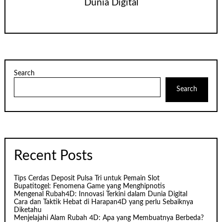
Dunia Digital
Search
Search
Recent Posts
Tips Cerdas Deposit Pulsa Tri untuk Pemain Slot
Bupatitogel: Fenomena Game yang Menghipnotis
Mengenal Rubah4D: Innovasi Terkini dalam Dunia Digital
Cara dan Taktik Hebat di Harapan4D yang perlu Sebaiknya
Diketahu
Menjelajahi Alam Rubah 4D: Apa yang Membuatnya Berbeda?