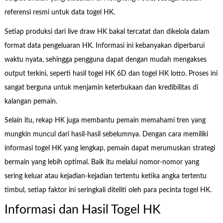
referensi resmi untuk data togel HK.
Setiap produksi dari live draw HK bakal tercatat dan dikelola dalam
format data pengeluaran HK. Informasi ini kebanyakan diperbarui
waktu nyata, sehingga pengguna dapat dengan mudah mengakses
output terkini, seperti hasil togel HK 6D dan togel HK lotto. Proses ini
sangat berguna untuk menjamin keterbukaan dan kredibilitas di
kalangan pemain.
Selain itu, rekap HK juga membantu pemain memahami tren yang
mungkin muncul dari hasil-hasil sebelumnya. Dengan cara memiliki
informasi togel HK yang lengkap, pemain dapat merumuskan strategi
bermain yang lebih optimal. Baik itu melalui nomor-nomor yang
sering keluar atau kejadian-kejadian tertentu ketika angka tertentu
timbul, setiap faktor ini seringkali diteliti oleh para pecinta togel HK.
Informasi dan Hasil Togel HK