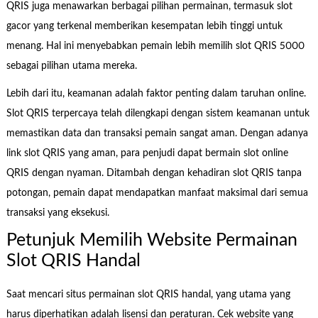
QRIS juga menawarkan berbagai pilihan permainan, termasuk slot
gacor yang terkenal memberikan kesempatan lebih tinggi untuk
menang. Hal ini menyebabkan pemain lebih memilih slot QRIS 5000
sebagai pilihan utama mereka.
Lebih dari itu, keamanan adalah faktor penting dalam taruhan online.
Slot QRIS terpercaya telah dilengkapi dengan sistem keamanan untuk
memastikan data dan transaksi pemain sangat aman. Dengan adanya
link slot QRIS yang aman, para penjudi dapat bermain slot online
QRIS dengan nyaman. Ditambah dengan kehadiran slot QRIS tanpa
potongan, pemain dapat mendapatkan manfaat maksimal dari semua
transaksi yang eksekusi.
Petunjuk Memilih Website Permainan
Slot QRIS Handal
Saat mencari situs permainan slot QRIS handal, yang utama yang
harus diperhatikan adalah lisensi dan peraturan. Cek website yang