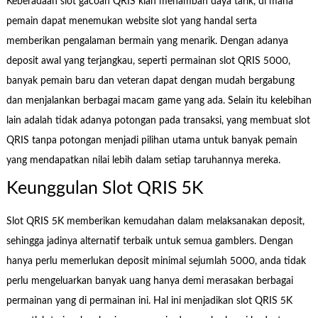
Keberadaan slot gacoan QRIS kian menambah daya tarik, di mana
pemain dapat menemukan website slot yang handal serta
memberikan pengalaman bermain yang menarik. Dengan adanya
deposit awal yang terjangkau, seperti permainan slot QRIS 5000,
banyak pemain baru dan veteran dapat dengan mudah bergabung
dan menjalankan berbagai macam game yang ada. Selain itu kelebihan
lain adalah tidak adanya potongan pada transaksi, yang membuat slot
QRIS tanpa potongan menjadi pilihan utama untuk banyak pemain
yang mendapatkan nilai lebih dalam setiap taruhannya mereka.
Keunggulan Slot QRIS 5K
Slot QRIS 5K memberikan kemudahan dalam melaksanakan deposit,
sehingga jadinya alternatif terbaik untuk semua gamblers. Dengan
hanya perlu memerlukan deposit minimal sejumlah 5000, anda tidak
perlu mengeluarkan banyak uang hanya demi merasakan berbagai
permainan yang di permainan ini. Hal ini menjadikan slot QRIS 5K