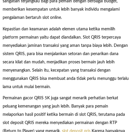
sangatlah terjangkau bagi para pemain dengan berbagai budget,
memberikan kesempatan untuk lebih banyak individu mengalami
pengalaman bertaruh slot online.
Kepastian dan keamanan adalah elemen utama ketika memilih
platform permainan yaitu dapat diandalkan. Slot QRIS terpercaya
menyediakan jaminan transaksi yang aman tanpa biaya lebih. Dengan
sistem QRIS, para bisa menjalankan setoran dan penarikan dana
secara kilat dan mudah, menjadikan proses bermain jauh lebih
menyenangkan. Selain itu, kecepatan yang transaksi dengan
menggunakan QRIS bisa membuat anda tidak perlu menunggu terlalu
lama untuk mulai bermain.
Permainan gacor QRIS 5K juga sangat menarik perhatian berkat
peluang kemenangan yang jauh lebih. Banyak para pemain
melaporkan hasil positif ketika bermain di slot QRIS, terutama pada
slot deposit QRIS mereka menyediakan permainan dengan RTP
(Return to Player) yang menarik.
slot deposit qris
Karena banyaknya