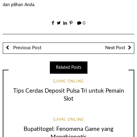
dan pilihan Anda.
0
Previous Post
Next Post
Related Posts
GAME ONLINE
Tips Cerdas Deposit Pulsa Tri untuk Pemain
Slot
GAME ONLINE
Bupatitogel: Fenomena Game yang