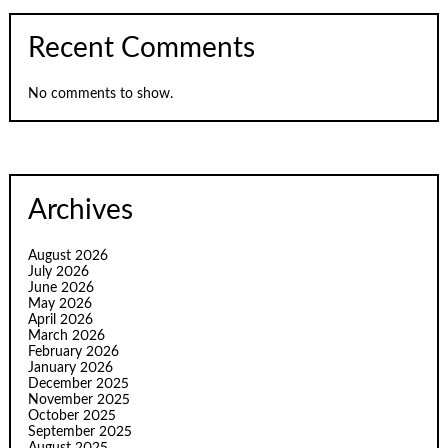
Recent Comments
No comments to show.
Archives
August 2026
July 2026
June 2026
May 2026
April 2026
March 2026
February 2026
January 2026
December 2025
November 2025
October 2025
September 2025
August 2025