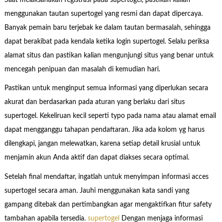
menggunakan tautan supertogel yang resmi dan dapat dipercaya.
Banyak pemain baru terjebak ke dalam tautan bermasalah, sehingga
dapat berakibat pada kendala ketika login supertogel. Selalu periksa
alamat situs dan pastikan kalian mengunjungi situs yang benar untuk
mencegah penipuan dan masalah di kemudian hari.
Pastikan untuk menginput semua informasi yang diperlukan secara
akurat dan berdasarkan pada aturan yang berlaku dari situs
supertogel. Kekeliruan kecil seperti typo pada nama atau alamat email
dapat mengganggu tahapan pendaftaran. Jika ada kolom yg harus
dilengkapi, jangan melewatkan, karena setiap detail krusial untuk
menjamin akun Anda aktif dan dapat diakses secara optimal.
Setelah final mendaftar, ingatlah untuk menyimpan informasi acces
supertogel secara aman. Jauhi menggunakan kata sandi yang
gampang ditebak dan pertimbangkan agar mengaktifkan fitur safety
tambahan apabila tersedia.
supertogel
Dengan menjaga informasi