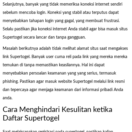
Selanjutnya, banyak yang tidak memeriksa koneksi internet sendiri
sebelum mencoba login. Koneksi yang stabil atau terputus dapat
menyebabkan tahapan login yang gagal, yang membuat frustrasi.
Selalu pastikan jika koneksi internet Anda stabil agar bisa masuk situs
Supertogel secara lancar dan tanpa gangguan.
Masalah berikutnya adalah tidak melihat alamat situs saat mengakses
link Supertogel. Banyak user cuma reli pada link yang mereka mereka
temukan di tanpa memastikan keasliannya. Hal ini dapat
menyebabkan persoalan keamanan yang yang serius, termasuk
phishing. Pastikan agar masuk website Supertogel melalui link resmi
dan tepercaya agar menjaga keamanan dari informasi pribadi Anda
anda.
Cara Menghindari Kesulitan ketika
Daftar Supertogel
Saat melaksanakan registrasi pada supertogel, pastikan kalian