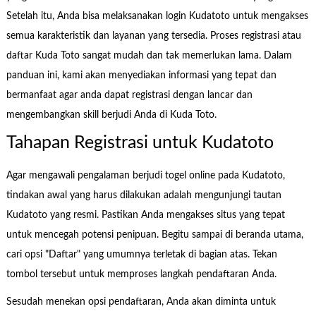
Setelah itu, Anda bisa melaksanakan login Kudatoto untuk mengakses
semua karakteristik dan layanan yang tersedia. Proses registrasi atau
daftar Kuda Toto sangat mudah dan tak memerlukan lama. Dalam
panduan ini, kami akan menyediakan informasi yang tepat dan
bermanfaat agar anda dapat registrasi dengan lancar dan
mengembangkan skill berjudi Anda di Kuda Toto.
Tahapan Registrasi untuk Kudatoto
Agar mengawali pengalaman berjudi togel online pada Kudatoto,
tindakan awal yang harus dilakukan adalah mengunjungi tautan
Kudatoto yang resmi. Pastikan Anda mengakses situs yang tepat
untuk mencegah potensi penipuan. Begitu sampai di beranda utama,
cari opsi "Daftar" yang umumnya terletak di bagian atas. Tekan
tombol tersebut untuk memproses langkah pendaftaran Anda.
Sesudah menekan opsi pendaftaran, Anda akan diminta untuk