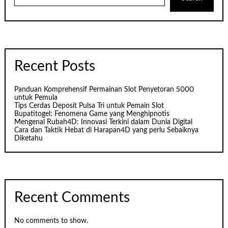
Recent Posts
Panduan Komprehensif Permainan Slot Penyetoran 5000
untuk Pemula
Tips Cerdas Deposit Pulsa Tri untuk Pemain Slot
Bupatitogel: Fenomena Game yang Menghipnotis
Mengenal Rubah4D: Innovasi Terkini dalam Dunia Digital
Cara dan Taktik Hebat di Harapan4D yang perlu Sebaiknya
Diketahu
Recent Comments
No comments to show.