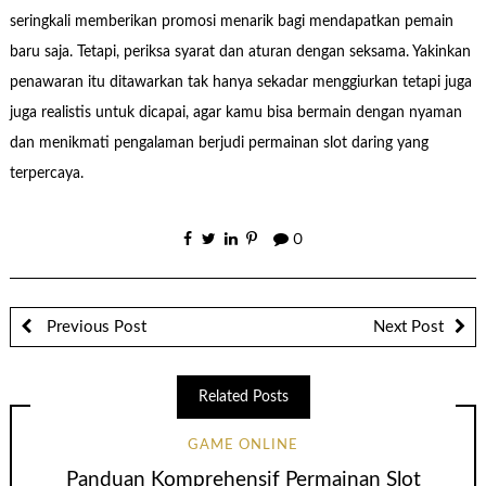
seringkali memberikan promosi menarik bagi mendapatkan pemain
baru saja. Tetapi, periksa syarat dan aturan dengan seksama. Yakinkan
penawaran itu ditawarkan tak hanya sekadar menggiurkan tetapi juga
juga realistis untuk dicapai, agar kamu bisa bermain dengan nyaman
dan menikmati pengalaman berjudi permainan slot daring yang
terpercaya.
0
Previous Post
Next Post
Related Posts
GAME ONLINE
Panduan Komprehensif Permainan Slot