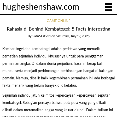
hugheshenshaw.com
GAME ONLINE
Rahasia di Behind Kembatogel: 5 Facts Interesting
By
SafASFsf231
on
Saturday, July 19, 2025
Kembar togel dan kembatogel adalah peristiwa yang menarik
perhatian sejumlah individu, khususnya untuk para penggemar
permainan angka. Di dalam dunia perjudian, frasa ini kerap kali
muncul serta menjadi perbincangan perbincangan hangat di kalangan
pemain. Namun, dibalik balik kegembiraan permainan ini, ada berbagai
fakta menarik yang belum banyak di diketahui.
Sejumlah individu jatuh ke mitos kepercayaan kepercayaan seputar
kembatogel. Sebagian percaya bahwa pola pola yang yang diikuti
diikuti dalam meramalkan angka yang keluar diundi. Dalam tulisan ini