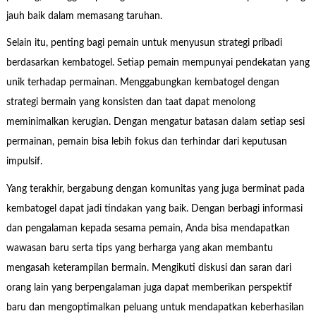
jauh baik dalam memasang taruhan.
Selain itu, penting bagi pemain untuk menyusun strategi pribadi
berdasarkan kembatogel. Setiap pemain mempunyai pendekatan yang
unik terhadap permainan. Menggabungkan kembatogel dengan
strategi bermain yang konsisten dan taat dapat menolong
meminimalkan kerugian. Dengan mengatur batasan dalam setiap sesi
permainan, pemain bisa lebih fokus dan terhindar dari keputusan
impulsif.
Yang terakhir, bergabung dengan komunitas yang juga berminat pada
kembatogel dapat jadi tindakan yang baik. Dengan berbagi informasi
dan pengalaman kepada sesama pemain, Anda bisa mendapatkan
wawasan baru serta tips yang berharga yang akan membantu
mengasah keterampilan bermain. Mengikuti diskusi dan saran dari
orang lain yang berpengalaman juga dapat memberikan perspektif
baru dan mengoptimalkan peluang untuk mendapatkan keberhasilan