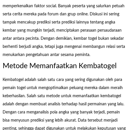
memperkenalkan faktor social. Banyak peserta yang salurkan petuah
serta cerita mereka pada forum dan grup online. Diskusi ini sering
tampak mencakup prediksi serta prediksi lainnya tentang angka
kembar yang mungkin terjadi, menciptakan perasaan persaudaraan
antar antara pecinta. Dengan demikian, kembar togel bukan sekadar
berhenti berjudi angka, tetapi juga mengenai membangun relasi serta
menukarkan pengetahuan antar sesama peminta.
Metode Memanfaatkan Kembatogel
Kembatogel adalah salah satu cara yang sering digunakan oleh para
pemain togel untuk mengoptimalkan peluang mereka dalam meraih
keberhasilan. Salah satu metode untuk memanfaatkan kembatogel
adalah dengan membuat analisis terhadap hasil permainan yang lalu.
Dengan cara menganalisis pola angka yang banyak terjadi, pemain
bisa menyusun prediksi yang lebih akurat. Data tersebut menjadi
penting, sehingga dapat digunakan untuk melakukan keputusan yang