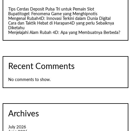
Tips Cerdas Deposit Pulsa Tri untuk Pemain Slot
Bupatitogel: Fenomena Game yang Menghipnotis
Mengenal Rubah4D: Innovasi Terkini dalam Dunia Digital
Cara dan Taktik Hebat di Harapan4D yang perlu Sebaiknya
Diketahu
Menjelajahi Alam Rubah 4D: Apa yang Membuatnya Berbeda?
Recent Comments
No comments to show.
Archives
July 2026