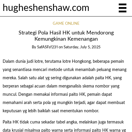
hugheshenshaw.com
GAME ONLINE
Strategi Pola Hasil HK untuk Mendorong
Kemungkinan Kemenangan
By
SafASFsf231
on
Saturday, July 5, 2025
Dalam dunia judi lotre, terutama lotre Hongkong, beberapa pemain
yang senantiasa mencari metode untuk menambah peluang menang
mereka. Salah satu alat yg sering digunakan adalah paita HK, yang
berperan sebagai acuan dalam menganalisis skema nombor yang
muncul. Dengan memakai informasi paito HK, pemain dapat
memahami arah serta pola yg mungkin terjadi, agar dapat membuat
keputusan yg lebih baiklah saat menentukan nombor.
Paita HK tidak cuma sekadar tabel angka, melainkan juga termasuk
data krusial misalnya paito warna serta informasi paito HK warna yg