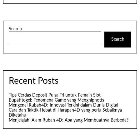
Search
Search
Recent Posts
Tips Cerdas Deposit Pulsa Tri untuk Pemain Slot
Bupatitogel: Fenomena Game yang Menghipnotis
Mengenal Rubah4D: Innovasi Terkini dalam Dunia Digital
Cara dan Taktik Hebat di Harapan4D yang perlu Sebaiknya
Diketahu
Menjelajahi Alam Rubah 4D: Apa yang Membuatnya Berbeda?