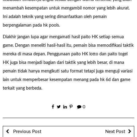
menambah kesempatan untuk mengambil nomor yang lebih akurat.
Ini adalah teknik yang sering dimanfaatkan oleh pemain
berpengalaman pada hk pools.
Diakhir jangan lupa agar mengamati hasil paito HK setiap semua
game. Dengan meneliti hasil-hasil itu, pemain bisa memodifikasi taktik
mereka di masa depan. Penggunaan paito HK lotto dan paito togel
HK juga bisa menjadi bagian dari taktik yang lebih besar, di mana
pemain tidak hanya mengikuti satu format tetapi juga menguji variasi
lain untuk memperbesar kesempatan menang pada hk 6d dan game
terkait yang berbeda.
0
Previous Post
Next Post