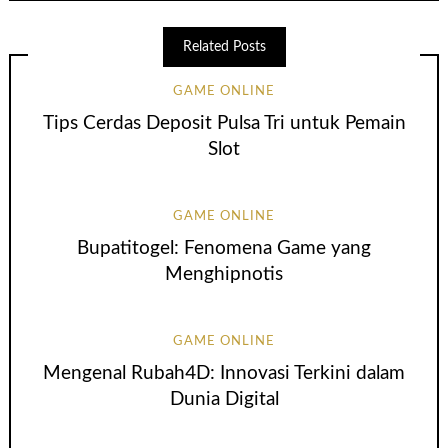
Related Posts
GAME ONLINE
Tips Cerdas Deposit Pulsa Tri untuk Pemain
Slot
GAME ONLINE
Bupatitogel: Fenomena Game yang
Menghipnotis
GAME ONLINE
Mengenal Rubah4D: Innovasi Terkini dalam
Dunia Digital