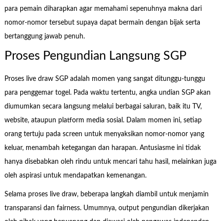
para pemain diharapkan agar memahami sepenuhnya makna dari
nomor-nomor tersebut supaya dapat bermain dengan bijak serta
bertanggung jawab penuh.
Proses Pengundian Langsung SGP
Proses live draw SGP adalah momen yang sangat ditunggu-tunggu
para penggemar togel. Pada waktu tertentu, angka undian SGP akan
diumumkan secara langsung melalui berbagai saluran, baik itu TV,
website, ataupun platform media sosial. Dalam momen ini, setiap
orang tertuju pada screen untuk menyaksikan nomor-nomor yang
keluar, menambah ketegangan dan harapan. Antusiasme ini tidak
hanya disebabkan oleh rindu untuk mencari tahu hasil, melainkan juga
oleh aspirasi untuk mendapatkan kemenangan.
Selama proses live draw, beberapa langkah diambil untuk menjamin
transparansi dan fairness. Umumnya, output pengundian dikerjakan