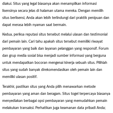
diakui. Situs yang legal biasanya akan menampilkan informasi
lisensinya secara jelas di halaman utama mereka. Dengan memilih
situs berlisensi, Anda akan lebih terlindungi dari praktik penipuan dan
dapat merasa lebih nyaman saat bermain.
Kedua, periksa reputasi situs tersebut melalui ulasan dan testimonial
dari pemain lain. Cari tahu apakah situs tersebut memiliki riwayat
pembayaran yang baik dan layanan pelanggan yang responsif. Forum
dan grup media sosial bisa menjadi sumber informasi yang berguna
untuk mendapatkan bocoran mengenai kinerja sebuah situs. Pilihlah
situs yang sudah banyak direkomendasikan oleh pemain lain dan
memiliki ulasan positif.
Terakhir, pastikan situs yang Anda pilih menawarkan metode
pembayaran yang aman dan beragam. Situs togel terpercaya biasanya
menyediakan berbagai opsi pembayaran yang memudahkan pemain
melakukan transaksi. Perhatikan juga keamanan data pribadi Anda;