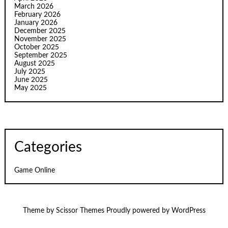
March 2026
February 2026
January 2026
December 2025
November 2025
October 2025
September 2025
August 2025
July 2025
June 2025
May 2025
Categories
Game Online
Theme by
Scissor Themes
Proudly powered by
WordPress