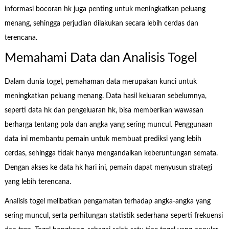
informasi bocoran hk juga penting untuk meningkatkan peluang
menang, sehingga perjudian dilakukan secara lebih cerdas dan
terencana.
Memahami Data dan Analisis Togel
Dalam dunia togel, pemahaman data merupakan kunci untuk
meningkatkan peluang menang. Data hasil keluaran sebelumnya,
seperti data hk dan pengeluaran hk, bisa memberikan wawasan
berharga tentang pola dan angka yang sering muncul. Penggunaan
data ini membantu pemain untuk membuat prediksi yang lebih
cerdas, sehingga tidak hanya mengandalkan keberuntungan semata.
Dengan akses ke data hk hari ini, pemain dapat menyusun strategi
yang lebih terencana.
Analisis togel melibatkan pengamatan terhadap angka-angka yang
sering muncul, serta perhitungan statistik sederhana seperti frekuensi