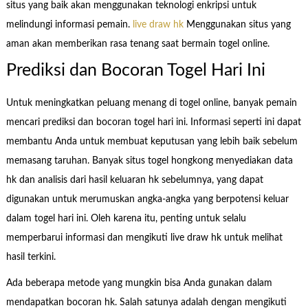
situs yang baik akan menggunakan teknologi enkripsi untuk
melindungi informasi pemain.
live draw hk
Menggunakan situs yang
aman akan memberikan rasa tenang saat bermain togel online.
Prediksi dan Bocoran Togel Hari Ini
Untuk meningkatkan peluang menang di togel online, banyak pemain
mencari prediksi dan bocoran togel hari ini. Informasi seperti ini dapat
membantu Anda untuk membuat keputusan yang lebih baik sebelum
memasang taruhan. Banyak situs togel hongkong menyediakan data
hk dan analisis dari hasil keluaran hk sebelumnya, yang dapat
digunakan untuk merumuskan angka-angka yang berpotensi keluar
dalam togel hari ini. Oleh karena itu, penting untuk selalu
memperbarui informasi dan mengikuti live draw hk untuk melihat
hasil terkini.
Ada beberapa metode yang mungkin bisa Anda gunakan dalam
mendapatkan bocoran hk. Salah satunya adalah dengan mengikuti