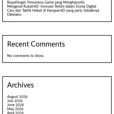
Bupatitogel: Fenomena Game yang Menghipnotis
Mengenal Rubah4D: Innovasi Terkini dalam Dunia Digital
Cara dan Taktik Hebat di Harapan4D yang perlu Sebaiknya
Diketahu
Recent Comments
No comments to show.
Archives
August 2026
July 2026
June 2026
May 2026
April 2026