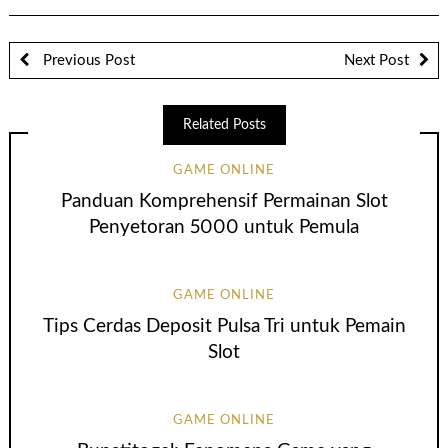
Previous Post
Next Post
Related Posts
GAME ONLINE
Panduan Komprehensif Permainan Slot
Penyetoran 5000 untuk Pemula
GAME ONLINE
Tips Cerdas Deposit Pulsa Tri untuk Pemain
Slot
GAME ONLINE