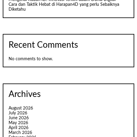
Cara dan Taktik Hebat di Harapan4D yang perlu Sebaiknya
Diketahu
Recent Comments
No comments to show.
Archives
August 2026
July 2026
June 2026
May 2026
April 2026
March 2026