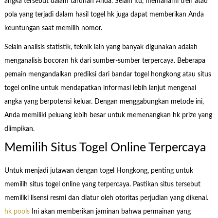
angka tersebut dalam taruhan Anda. Selain itu, memahami tren atau
pola yang terjadi dalam hasil togel hk juga dapat memberikan Anda
keuntungan saat memilih nomor.
Selain analisis statistik, teknik lain yang banyak digunakan adalah
menganalisis bocoran hk dari sumber-sumber terpercaya. Beberapa
pemain mengandalkan prediksi dari bandar togel hongkong atau situs
togel online untuk mendapatkan informasi lebih lanjut mengenai
angka yang berpotensi keluar. Dengan menggabungkan metode ini,
Anda memiliki peluang lebih besar untuk memenangkan hk prize yang
diimpikan.
Memilih Situs Togel Online Terpercaya
Untuk menjadi jutawan dengan togel Hongkong, penting untuk
memilih situs togel online yang terpercaya. Pastikan situs tersebut
memiliki lisensi resmi dan diatur oleh otoritas perjudian yang dikenal.
hk pools
Ini akan memberikan jaminan bahwa permainan yang