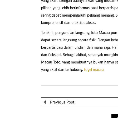
yang akan. Dengan adanya akses yang mudah k
pilihan yang lebih berinformasi saat berpartisipa
sering dapat mempengaruhi peluang menang. S
komprehensif dan praktis diakses.
Terakhir, pengundian langsung Toto Macau pu
dapat secara langsung secara fisik. Dengan keb
berpartisipasi dalam undian dari mana saja. Hal
dan fleksibel. Sebagai akibat, sebanyak mungki
Macau Toto, yang membuatnya bukan hanya sek
yang aktif dan terhubung.
togel macau
Previous Post