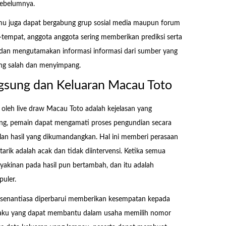
sebelumnya.
mu juga dapat bergabung grup sosial media maupun forum
-tempat, anggota anggota sering memberikan prediksi serta
ti dan mengutamakan informasi informasi dari sumber yang
ang salah dan menyimpang.
gsung dan Keluaran Macau Toto
n oleh live draw Macau Toto adalah kejelasan yang
ung, pemain dapat mengamati proses pengundian secara
lan hasil yang dikumandangkan. Hal ini memberi perasaan
rik adalah acak dan tidak diintervensi. Ketika semua
yakinan pada hasil pun bertambah, dan itu adalah
uler.
g senantiasa diperbarui memberikan kesempatan kepada
ilaku yang dapat membantu dalam usaha memilih nomor