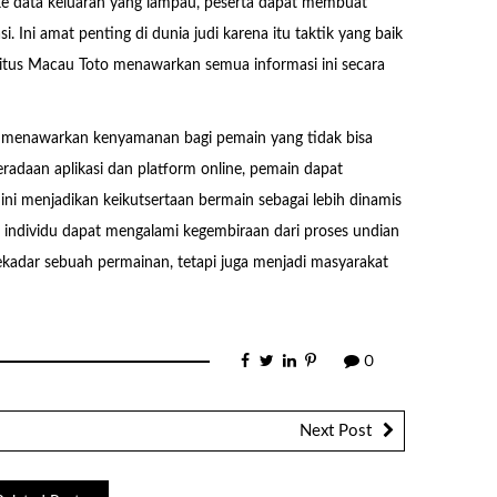
e data keluaran yang lampau, peserta dapat membuat
si. Ini amat penting di dunia judi karena itu taktik yang baik
itus Macau Toto menawarkan semua informasi ini secara
n menawarkan kenyamanan bagi pemain yang tidak bisa
eradaan aplikasi dan platform online, pemain dapat
 ini menjadikan keikutsertaan bermain sebagai lebih dinamis
n individu dapat mengalami kegembiraan dari proses undian
adar sebuah permainan, tetapi juga menjadi masyarakat
0
Next Post