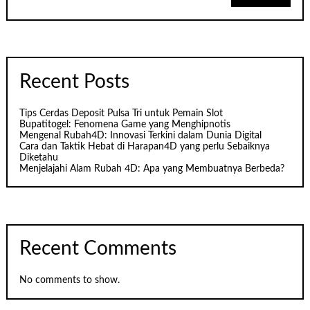
Recent Posts
Tips Cerdas Deposit Pulsa Tri untuk Pemain Slot
Bupatitogel: Fenomena Game yang Menghipnotis
Mengenal Rubah4D: Innovasi Terkini dalam Dunia Digital
Cara dan Taktik Hebat di Harapan4D yang perlu Sebaiknya
Diketahu
Menjelajahi Alam Rubah 4D: Apa yang Membuatnya Berbeda?
Recent Comments
No comments to show.