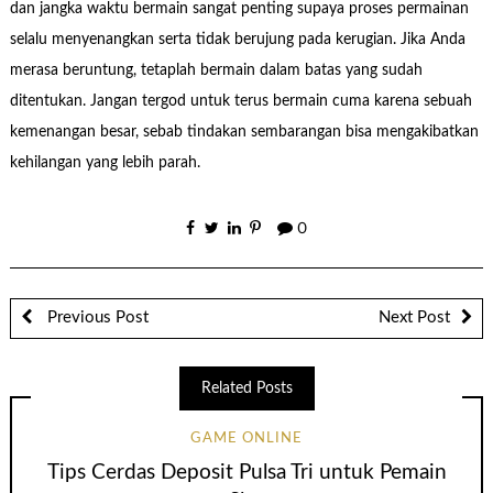
dan jangka waktu bermain sangat penting supaya proses permainan
selalu menyenangkan serta tidak berujung pada kerugian. Jika Anda
merasa beruntung, tetaplah bermain dalam batas yang sudah
ditentukan. Jangan tergod untuk terus bermain cuma karena sebuah
kemenangan besar, sebab tindakan sembarangan bisa mengakibatkan
kehilangan yang lebih parah.
0
Previous Post
Next Post
Related Posts
GAME ONLINE
Tips Cerdas Deposit Pulsa Tri untuk Pemain