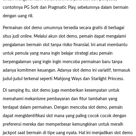
contohnya PG Soft dan Pragmatic Play, sebelumnya dalam bermain
dengan uang riil.
Permainan slot demo umumnya tersedia secara gratis di berbagai
situs judi online. Melalui akun slot demo, pemain dapat mengalami
pengalaman bermain slot tanpa risiko finansial. Ini amat membantu
untuk pemula yang mana ingin belajar strategi atau pemain
berpengalaman yang ingin ingin mencoba permainan baru tanpa
adanya komitmen keuangan. Adanya slot demo ini variatif, termasuk
judul-judul terkenal seperti Mahjong Ways dan Starlight Princess.
Di samping itu, slot demo juga memberikan kesempatan untuk
memahami mekanisme pembayaran dan fitur tambahan yang
terdapat dalam permainan. Dengan mencoba slot demo, pemain
dapat mengidentifikasi slot mana yang paling cocok cocok dengan
preferensi mereka dan memperbesar kemungkinan untuk meraih
jackpot saat bermain di tipe uang nyata. Hal ini menjadikan slot demo