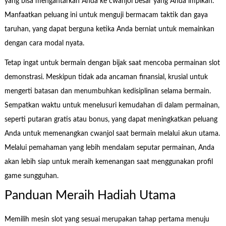
yang bisa mengantarkan Anda ke cwanjol besar yang Anda impikan.
Manfaatkan peluang ini untuk menguji bermacam taktik dan gaya
taruhan, yang dapat berguna ketika Anda berniat untuk memainkan
dengan cara modal nyata.
Tetap ingat untuk bermain dengan bijak saat mencoba permainan slot
demonstrasi. Meskipun tidak ada ancaman finansial, krusial untuk
mengerti batasan dan menumbuhkan kedisiplinan selama bermain.
Sempatkan waktu untuk menelusuri kemudahan di dalam permainan,
seperti putaran gratis atau bonus, yang dapat meningkatkan peluang
Anda untuk memenangkan cwanjol saat bermain melalui akun utama.
Melalui pemahaman yang lebih mendalam seputar permainan, Anda
akan lebih siap untuk meraih kemenangan saat menggunakan profil
game sungguhan.
Panduan Meraih Hadiah Utama
Memilih mesin slot yang sesuai merupakan tahap pertama menuju