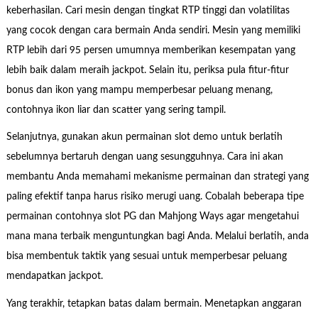
keberhasilan. Cari mesin dengan tingkat RTP tinggi dan volatilitas
yang cocok dengan cara bermain Anda sendiri. Mesin yang memiliki
RTP lebih dari 95 persen umumnya memberikan kesempatan yang
lebih baik dalam meraih jackpot. Selain itu, periksa pula fitur-fitur
bonus dan ikon yang mampu memperbesar peluang menang,
contohnya ikon liar dan scatter yang sering tampil.
Selanjutnya, gunakan akun permainan slot demo untuk berlatih
sebelumnya bertaruh dengan uang sesungguhnya. Cara ini akan
membantu Anda memahami mekanisme permainan dan strategi yang
paling efektif tanpa harus risiko merugi uang. Cobalah beberapa tipe
permainan contohnya slot PG dan Mahjong Ways agar mengetahui
mana mana terbaik menguntungkan bagi Anda. Melalui berlatih, anda
bisa membentuk taktik yang sesuai untuk memperbesar peluang
mendapatkan jackpot.
Yang terakhir, tetapkan batas dalam bermain. Menetapkan anggaran