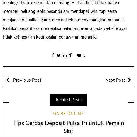
meningkatkan kesempatan menang. Hadiah ini ini tidak hanya
memberi peluang lebih besar dalam mendapat win, tapi serta
menjadikan kualitas game menjadi lebih menyenangkan menarik.
Pastikan senantiasa memeriksa halaman promo pada website agar
tidak ketinggalan ketinggalan penawaran menarik.
0
Previous Post
Next Post
Related Posts
GAME ONLINE
Tips Cerdas Deposit Pulsa Tri untuk Pemain
Slot