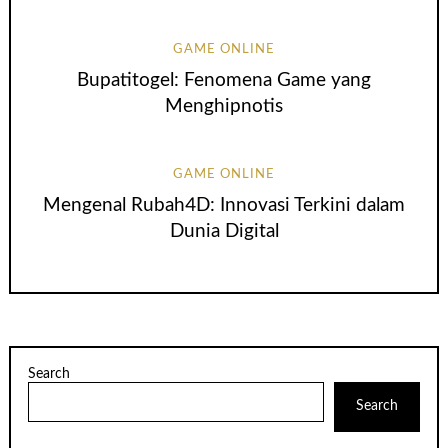
GAME ONLINE
Bupatitogel: Fenomena Game yang
Menghipnotis
GAME ONLINE
Mengenal Rubah4D: Innovasi Terkini dalam
Dunia Digital
Search
Search