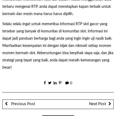
terbaru mengenai RTP, anda dapat menetapkan kapan terbaik untuk
bermain dan mesin mana harus harus dipilih.
Selalu selalu ingat untuk memeriksa informasi RTP slot gacor yang
tersebar yang banyak di komunitas di komunitas slot. Informasi ini
dapat jadi panduan berharga bagi anda yang ingin ingin uji nasib baik.
Manfaatkan kesempatan ini dengan bijak dan nikmati setiap momen
momen bermain slot. Keberuntungan bisa berpihak siapa saja, dan jika
strategi yang tepat yang baik, anda dapat meraih kemenangan yang
besar!
0
Previous Post
Next Post