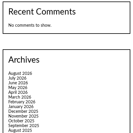
Recent Comments
No comments to show.
Archives
August 2026
July 2026
June 2026
May 2026
April 2026
March 2026
February 2026
January 2026
December 2025
November 2025
October 2025
September 2025
August 2025