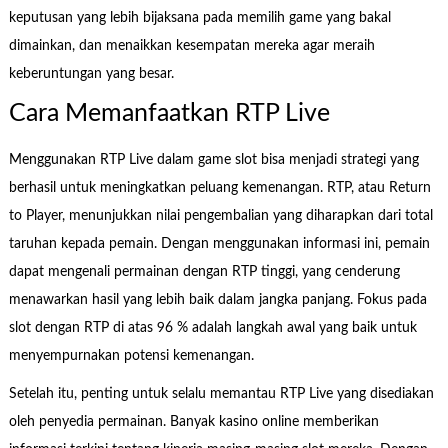
keputusan yang lebih bijaksana pada memilih game yang bakal
dimainkan, dan menaikkan kesempatan mereka agar meraih
keberuntungan yang besar.
Cara Memanfaatkan RTP Live
Menggunakan RTP Live dalam game slot bisa menjadi strategi yang
berhasil untuk meningkatkan peluang kemenangan. RTP, atau Return
to Player, menunjukkan nilai pengembalian yang diharapkan dari total
taruhan kepada pemain. Dengan menggunakan informasi ini, pemain
dapat mengenali permainan dengan RTP tinggi, yang cenderung
menawarkan hasil yang lebih baik dalam jangka panjang. Fokus pada
slot dengan RTP di atas 96 % adalah langkah awal yang baik untuk
menyempurnakan potensi kemenangan.
Setelah itu, penting untuk selalu memantau RTP Live yang disediakan
oleh penyedia permainan. Banyak kasino online memberikan