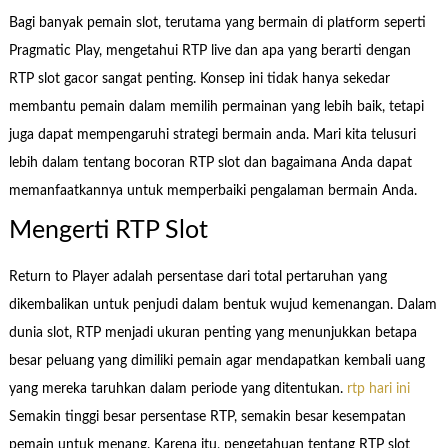
Bagi banyak pemain slot, terutama yang bermain di platform seperti
Pragmatic Play, mengetahui RTP live dan apa yang berarti dengan
RTP slot gacor sangat penting. Konsep ini tidak hanya sekedar
membantu pemain dalam memilih permainan yang lebih baik, tetapi
juga dapat mempengaruhi strategi bermain anda. Mari kita telusuri
lebih dalam tentang bocoran RTP slot dan bagaimana Anda dapat
memanfaatkannya untuk memperbaiki pengalaman bermain Anda.
Mengerti RTP Slot
Return to Player adalah persentase dari total pertaruhan yang
dikembalikan untuk penjudi dalam bentuk wujud kemenangan. Dalam
dunia slot, RTP menjadi ukuran penting yang menunjukkan betapa
besar peluang yang dimiliki pemain agar mendapatkan kembali uang
yang mereka taruhkan dalam periode yang ditentukan.
rtp hari ini
Semakin tinggi besar persentase RTP, semakin besar kesempatan
pemain untuk menang. Karena itu, pengetahuan tentang RTP slot