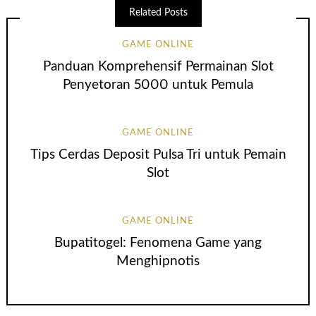
Related Posts
GAME ONLINE
Panduan Komprehensif Permainan Slot
Penyetoran 5000 untuk Pemula
GAME ONLINE
Tips Cerdas Deposit Pulsa Tri untuk Pemain
Slot
GAME ONLINE
Bupatitogel: Fenomena Game yang
Menghipnotis