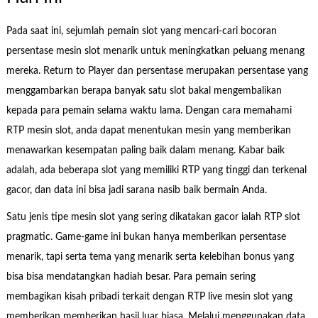
Pada saat ini, sejumlah pemain slot yang mencari-cari bocoran
persentase mesin slot menarik untuk meningkatkan peluang menang
mereka. Return to Player dan persentase merupakan persentase yang
menggambarkan berapa banyak satu slot bakal mengembalikan
kepada para pemain selama waktu lama. Dengan cara memahami
RTP mesin slot, anda dapat menentukan mesin yang memberikan
menawarkan kesempatan paling baik dalam menang. Kabar baik
adalah, ada beberapa slot yang memiliki RTP yang tinggi dan terkenal
gacor, dan data ini bisa jadi sarana nasib baik bermain Anda.
Satu jenis tipe mesin slot yang sering dikatakan gacor ialah RTP slot
pragmatic. Game-game ini bukan hanya memberikan persentase
menarik, tapi serta tema yang menarik serta kelebihan bonus yang
bisa bisa mendatangkan hadiah besar. Para pemain sering
membagikan kisah pribadi terkait dengan RTP live mesin slot yang
memberikan memberikan hasil luar biasa. Melalui menggunakan data