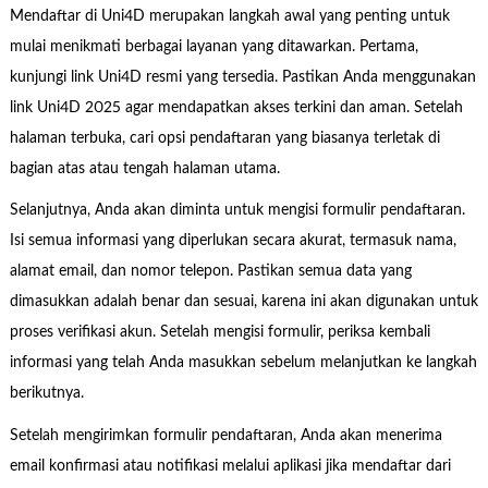
Mendaftar di Uni4D merupakan langkah awal yang penting untuk
mulai menikmati berbagai layanan yang ditawarkan. Pertama,
kunjungi link Uni4D resmi yang tersedia. Pastikan Anda menggunakan
link Uni4D 2025 agar mendapatkan akses terkini dan aman. Setelah
halaman terbuka, cari opsi pendaftaran yang biasanya terletak di
bagian atas atau tengah halaman utama.
Selanjutnya, Anda akan diminta untuk mengisi formulir pendaftaran.
Isi semua informasi yang diperlukan secara akurat, termasuk nama,
alamat email, dan nomor telepon. Pastikan semua data yang
dimasukkan adalah benar dan sesuai, karena ini akan digunakan untuk
proses verifikasi akun. Setelah mengisi formulir, periksa kembali
informasi yang telah Anda masukkan sebelum melanjutkan ke langkah
berikutnya.
Setelah mengirimkan formulir pendaftaran, Anda akan menerima
email konfirmasi atau notifikasi melalui aplikasi jika mendaftar dari