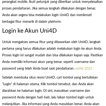
perangkat mobile. Ikuti petunjuk yang diberikan untuk menyelesaikan
proses pendaftaran. Jika semua langkah dilakukan dengan benar,
Anda akan segera bisa melakukan login Uni4D dan menikmati
berbagai fitur menarik di dalam platform.
Login ke Akun Uni4D
Untuk mengakses semua fitur yang ditawarkan oleh Uni4D, langkah
pertama yang harus dilakukan adalah melakukan login ke akun Anda.
Proses login ini sangat mudah dan bisa dilakukan kapan saja. Pastikan
Anda memiliki informasi akun yang benar, seperti username dan
password yang telah Anda buat saat pendaftaran.
uni4d 2025
Setelah membuka situs resmi Uni4D, cari tombol yang bertuliskan
"Login" di halaman utama. Klik tombol tersebut, dan Anda akan
diarahkan ke halaman login. Di sini, masukkan username dan
password Anda dengan hati-hati, lalu tekan tombol login untuk
melanjutkan. Jika informasi yang Anda masukkan benar, Anda akan