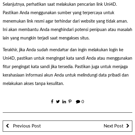
Selanjutnya, perhatikan saat melakukan pencarian link Uni4D.
Pastikan Anda menggunakan sumber yang terpercaya untuk
menemukan link resmi agar terhindar dari website yang tidak aman.
Ini akan membantu Anda menghindari potensi penipuan atau masalah
lain yang mungkin terjadi saat mengakses situs.
Terakhir, jika Anda sudah mendaftar dan ingin melakukan login ke
Uni4D, pastikan untuk mengingat kata sandi Anda atau menggunakan
fitur pengingat kata sandi jika tersedia. Pastikan juga untuk menjaga
kerahasiaan informasi akun Anda untuk melindungi data pribadi dan
melakukan akses tanpa kesulitan.
0
Previous Post
Next Post