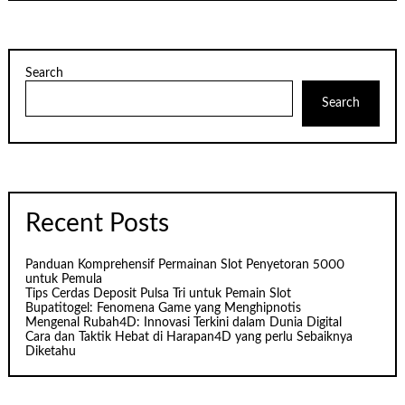
Search
Search
Recent Posts
Panduan Komprehensif Permainan Slot Penyetoran 5000
untuk Pemula
Tips Cerdas Deposit Pulsa Tri untuk Pemain Slot
Bupatitogel: Fenomena Game yang Menghipnotis
Mengenal Rubah4D: Innovasi Terkini dalam Dunia Digital
Cara dan Taktik Hebat di Harapan4D yang perlu Sebaiknya
Diketahu