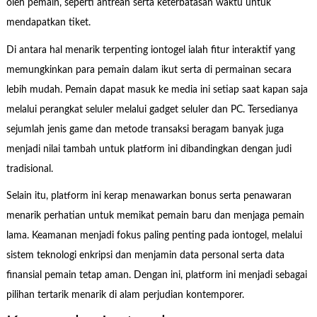
oleh pemain, seperti antrean serta keterbatasan waktu untuk
mendapatkan tiket.
Di antara hal menarik terpenting iontogel ialah fitur interaktif yang
memungkinkan para pemain dalam ikut serta di permainan secara
lebih mudah. Pemain dapat masuk ke media ini setiap saat kapan saja
melalui perangkat seluler melalui gadget seluler dan PC. Tersedianya
sejumlah jenis game dan metode transaksi beragam banyak juga
menjadi nilai tambah untuk platform ini dibandingkan dengan judi
tradisional.
Selain itu, platform ini kerap menawarkan bonus serta penawaran
menarik perhatian untuk memikat pemain baru dan menjaga pemain
lama. Keamanan menjadi fokus paling penting pada iontogel, melalui
sistem teknologi enkripsi dan menjamin data personal serta data
finansial pemain tetap aman. Dengan ini, platform ini menjadi sebagai
pilihan tertarik menarik di alam perjudian kontemporer.