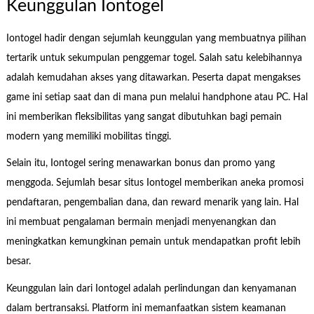
Keunggulan Iontogel
Iontogel hadir dengan sejumlah keunggulan yang membuatnya pilihan
tertarik untuk sekumpulan penggemar togel. Salah satu kelebihannya
adalah kemudahan akses yang ditawarkan. Peserta dapat mengakses
game ini setiap saat dan di mana pun melalui handphone atau PC. Hal
ini memberikan fleksibilitas yang sangat dibutuhkan bagi pemain
modern yang memiliki mobilitas tinggi.
Selain itu, Iontogel sering menawarkan bonus dan promo yang
menggoda. Sejumlah besar situs Iontogel memberikan aneka promosi
pendaftaran, pengembalian dana, dan reward menarik yang lain. Hal
ini membuat pengalaman bermain menjadi menyenangkan dan
meningkatkan kemungkinan pemain untuk mendapatkan profit lebih
besar.
Keunggulan lain dari Iontogel adalah perlindungan dan kenyamanan
dalam bertransaksi. Platform ini memanfaatkan sistem keamanan