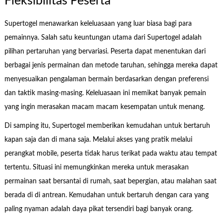
Fleksibilitas Peserta
Supertogel menawarkan keleluasaan yang luar biasa bagi para
pemainnya. Salah satu keuntungan utama dari Supertogel adalah
pilihan pertaruhan yang bervariasi. Peserta dapat menentukan dari
berbagai jenis permainan dan metode taruhan, sehingga mereka dapat
menyesuaikan pengalaman bermain berdasarkan dengan preferensi
dan taktik masing-masing. Keleluasaan ini memikat banyak pemain
yang ingin merasakan macam macam kesempatan untuk menang.
Di samping itu, Supertogel memberikan kemudahan untuk bertaruh
kapan saja dan di mana saja. Melalui akses yang pratik melalui
perangkat mobile, peserta tidak harus terikat pada waktu atau tempat
tertentu. Situasi ini memungkinkan mereka untuk merasakan
permainan saat bersantai di rumah, saat bepergian, atau malahan saat
berada di di antrean. Kemudahan untuk bertaruh dengan cara yang
paling nyaman adalah daya pikat tersendiri bagi banyak orang.