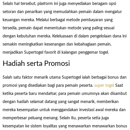
Selain hal tersebut, platform ini juga menyediakan beragam opsi
setoran dan penarikan yang memudahkan pemain dalam mengatur
keuangan mereka. Melalui berbagai metode pembayaran yang
tersedia, pemain dapat menentukan metode yang paling sesuai
dengan kebutuhan mereka. Keleluasaan di dalam pengelolaan dana ini
semakin meningkatkan kesenangan dan kebahagiaan pemain,
menjadikan Supertogel favorit di kalangan penggemar togel.
Hadiah serta Promosi
Salah satu faktor menarik utama Supertogel ialah berbagai bonus dan
promosi yang disediakan bagi para pemain peserta.
super togel
Saat
ketika peserta baru mendaftar, para pemain umumnya akan disambut
dengan hadiah selamat datang yang sangat menarik, memberikan
mereka kesempatan untuk menggandakan investasi awal mereka dan
memperbesar peluang menang. Selain itu, peserta setia juga
kesempatan ke sistem loyalitas yang menawarkan menawarkan bonus