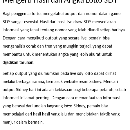
Mengerti Hasil dan Angka Lotto SDY
Bagi penggemar lotto, mengetahui output dan nomor dalam game
SDY sangat esensial. Hasil dari hasil live draw SDY menyediakan
informasi yang tepat tentang nomor yang telah diundi setiap harinya.
Dengan cara mengikuti output yang secara live, pemain bisa
menganalisis corak dan tren yang mungkin terjadi, yang dapat
membantu untuk menentukan angka yang lebih akurat untuk
dijadikan taruhan.
Setiap output yang diumumkan pada live sdy lotto dapat dilihat
melalui berbagai sarana, termasuk website resmi Sidney. Mencari
output Sidney hari ini adalah kebiasaan bagi beberapa petaruh, sebab
informasi ini amat penting. Dengan cara memanfaatkan informasi
yang berasal dari undian langsung lotto Sidney, pemain bisa
mempelajari dari hasil hasil yang lalu dan menciptakan taktik yang
manjur dalam bermain.