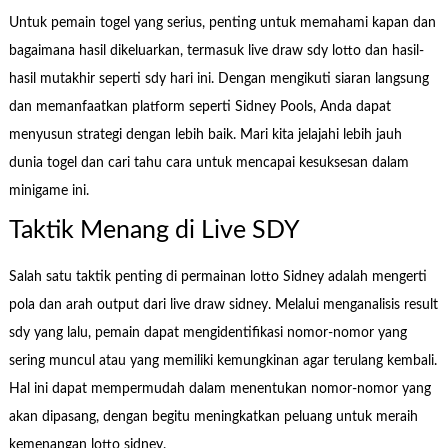
Untuk pemain togel yang serius, penting untuk memahami kapan dan
bagaimana hasil dikeluarkan, termasuk live draw sdy lotto dan hasil-
hasil mutakhir seperti sdy hari ini. Dengan mengikuti siaran langsung
dan memanfaatkan platform seperti Sidney Pools, Anda dapat
menyusun strategi dengan lebih baik. Mari kita jelajahi lebih jauh
dunia togel dan cari tahu cara untuk mencapai kesuksesan dalam
minigame ini.
Taktik Menang di Live SDY
Salah satu taktik penting di permainan lotto Sidney adalah mengerti
pola dan arah output dari live draw sidney. Melalui menganalisis result
sdy yang lalu, pemain dapat mengidentifikasi nomor-nomor yang
sering muncul atau yang memiliki kemungkinan agar terulang kembali.
Hal ini dapat mempermudah dalam menentukan nomor-nomor yang
akan dipasang, dengan begitu meningkatkan peluang untuk meraih
kemenangan lotto sidney.