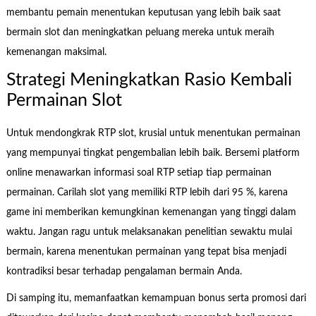
membantu pemain menentukan keputusan yang lebih baik saat
bermain slot dan meningkatkan peluang mereka untuk meraih
kemenangan maksimal.
Strategi Meningkatkan Rasio Kembali
Permainan Slot
Untuk mendongkrak RTP slot, krusial untuk menentukan permainan
yang mempunyai tingkat pengembalian lebih baik. Bersemi platform
online menawarkan informasi soal RTP setiap tiap permainan
permainan. Carilah slot yang memiliki RTP lebih dari 95 %, karena
game ini memberikan kemungkinan kemenangan yang tinggi dalam
waktu. Jangan ragu untuk melaksanakan penelitian sewaktu mulai
bermain, karena menentukan permainan yang tepat bisa menjadi
kontradiksi besar terhadap pengalaman bermain Anda.
Di samping itu, memanfaatkan kemampuan bonus serta promosi dari