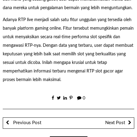
dana mereka untuk pengalaman bermain yang lebih menguntungkan.
Adanya RTP live menjadi salah satu fitur unggulan yang tersedia oleh
banyak platform gaming online. Fitur tersebut memungkinkan pemain
untuk menyaksikan secara real-time performa slot spesifik dan
mengawasi RTP-nya. Dengan data yang terbaru, user dapat membuat
keputusan yang lebih baik saat memilih slot yang berkualitas yang
sesuai untuk dicoba. Inilah mengapa krusial untuk tetap
memperhatikan informasi terbaru mengenai RTP slot gacor agar
proses bermain lebih maksimal.
0
Previous Post
Next Post