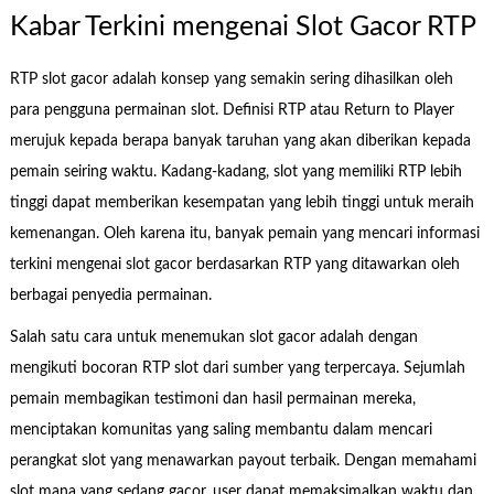
Kabar Terkini mengenai Slot Gacor RTP
RTP slot gacor adalah konsep yang semakin sering dihasilkan oleh
para pengguna permainan slot. Definisi RTP atau Return to Player
merujuk kepada berapa banyak taruhan yang akan diberikan kepada
pemain seiring waktu. Kadang-kadang, slot yang memiliki RTP lebih
tinggi dapat memberikan kesempatan yang lebih tinggi untuk meraih
kemenangan. Oleh karena itu, banyak pemain yang mencari informasi
terkini mengenai slot gacor berdasarkan RTP yang ditawarkan oleh
berbagai penyedia permainan.
Salah satu cara untuk menemukan slot gacor adalah dengan
mengikuti bocoran RTP slot dari sumber yang terpercaya. Sejumlah
pemain membagikan testimoni dan hasil permainan mereka,
menciptakan komunitas yang saling membantu dalam mencari
perangkat slot yang menawarkan payout terbaik. Dengan memahami
slot mana yang sedang gacor, user dapat memaksimalkan waktu dan