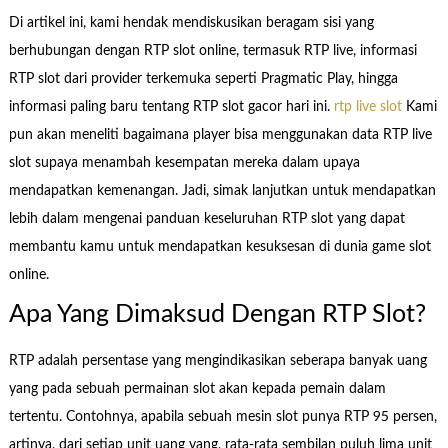
Di artikel ini, kami hendak mendiskusikan beragam sisi yang
berhubungan dengan RTP slot online, termasuk RTP live, informasi
RTP slot dari provider terkemuka seperti Pragmatic Play, hingga
informasi paling baru tentang RTP slot gacor hari ini.
rtp live slot
Kami
pun akan meneliti bagaimana player bisa menggunakan data RTP live
slot supaya menambah kesempatan mereka dalam upaya
mendapatkan kemenangan. Jadi, simak lanjutkan untuk mendapatkan
lebih dalam mengenai panduan keseluruhan RTP slot yang dapat
membantu kamu untuk mendapatkan kesuksesan di dunia game slot
online.
Apa Yang Dimaksud Dengan RTP Slot?
RTP adalah persentase yang mengindikasikan seberapa banyak uang
yang pada sebuah permainan slot akan kepada pemain dalam
tertentu. Contohnya, apabila sebuah mesin slot punya RTP 95 persen,
artinya, dari setiap unit uang yang, rata-rata sembilan puluh lima unit