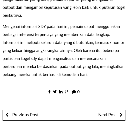
output dan mengambil keputusan yang lebih baik untuk putaran togel
berikutnya.
Mengenai informasi SDY pada hari ini, pemain dapat menggunakan
berbagai referensi terpercaya yang memberikan data lengkap.
Informasi ini meliputi seluruh data yang dibutuhkan, termasuk nomor
yang keluar hingga angka-angka lainnya. Oleh karena itu, beberapa
partisipan togel sdy dapat menganalisis dan merencanakan
pertaruhan mereka berdasarkan pada output yang lalu, meningkatkan
peluang mereka untuk berhasil di kemudian hari.
0
Previous Post
Next Post