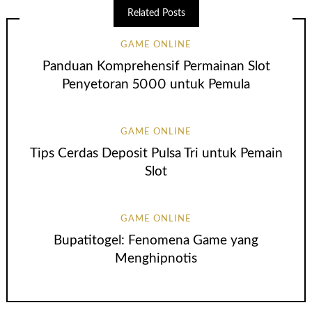
Related Posts
GAME ONLINE
Panduan Komprehensif Permainan Slot
Penyetoran 5000 untuk Pemula
GAME ONLINE
Tips Cerdas Deposit Pulsa Tri untuk Pemain
Slot
GAME ONLINE
Bupatitogel: Fenomena Game yang
Menghipnotis