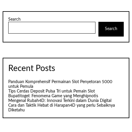
Search
Search
Recent Posts
Panduan Komprehensif Permainan Slot Penyetoran 5000
untuk Pemula
Tips Cerdas Deposit Pulsa Tri untuk Pemain Slot
Bupatitogel: Fenomena Game yang Menghipnotis
Mengenal Rubah4D: Innovasi Terkini dalam Dunia Digital
Cara dan Taktik Hebat di Harapan4D yang perlu Sebaiknya
Diketahu