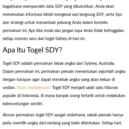
bagaimana memperoleh data SDY yang dibutuhkan. Anda akan
menemukan informasi detail mengenai sesi langsung SDY, serta tips
dan strategi untuk menambah peluang Anda dalam konteks
permainan ini. Ayo kita mulai dan jangan lupa Anda tidak ketinggalan
setiap momen seru dari togel Sidney di hari ini.
Apa Itu Togel SDY?
Togel SDY adalah permainan tebak angka dari Sydney, Australia.
Dalam permainan ini, permainan pemain menentukan sejumlah angka
dengan harapan agar dapat menebak angka yang akan keluar di
undian.
https://katadesa.id/
Togel SDY menjadi salah satu hiburan
populer di Indonesia, di mana banyak orang tertarik untuk melakukan
keberuntungan sendiri.
Aturan permainan togel SDY sangat sederhana, sebab pemain hanya
perlu memilih angka dari rentang yang telah ditentukan. Setiap hari,