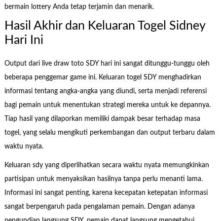
bermain lottery Anda tetap terjamin dan menarik.
Hasil Akhir dan Keluaran Togel Sidney
Hari Ini
Output dari live draw toto SDY hari ini sangat ditunggu-tunggu oleh
beberapa penggemar game ini. Keluaran togel SDY menghadirkan
informasi tentang angka-angka yang diundi, serta menjadi referensi
bagi pemain untuk menentukan strategi mereka untuk ke depannya.
Tiap hasil yang dilaporkan memiliki dampak besar terhadap masa
togel, yang selalu mengikuti perkembangan dan output terbaru dalam
waktu nyata.
Keluaran sdy yang diperlihatkan secara waktu nyata memungkinkan
partisipan untuk menyaksikan hasilnya tanpa perlu menanti lama.
Informasi ini sangat penting, karena kecepatan ketepatan informasi
sangat berpengaruh pada pengalaman pemain. Dengan adanya
pengundian langsung SDY, pemain dapat langsung mengetahui