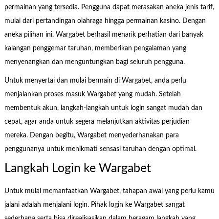
permainan yang tersedia. Pengguna dapat merasakan aneka jenis tarif,
mulai dari pertandingan olahraga hingga permainan kasino. Dengan
aneka pilihan ini, Wargabet berhasil menarik perhatian dari banyak
kalangan penggemar taruhan, memberikan pengalaman yang
menyenangkan dan menguntungkan bagi seluruh pengguna.
Untuk menyertai dan mulai bermain di Wargabet, anda perlu
menjalankan proses masuk Wargabet yang mudah. Setelah
membentuk akun, langkah-langkah untuk login sangat mudah dan
cepat, agar anda untuk segera melanjutkan aktivitas perjudian
mereka. Dengan begitu, Wargabet menyederhanakan para
penggunanya untuk menikmati sensasi taruhan dengan optimal.
Langkah Login ke Wargabet
Untuk mulai memanfaatkan Wargabet, tahapan awal yang perlu kamu
jalani adalah menjalani login. Pihak login ke Wargabet sangat
sederhana serta bisa direalisasikan dalam beragam langkah yang