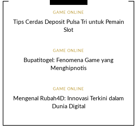
GAME ONLINE
Tips Cerdas Deposit Pulsa Tri untuk Pemain
Slot
GAME ONLINE
Bupatitogel: Fenomena Game yang
Menghipnotis
GAME ONLINE
Mengenal Rubah4D: Innovasi Terkini dalam
Dunia Digital