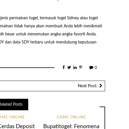
 jenis permainan togel, termasuk togel Sidney atau togel
ermainan tidak hanya akan membuat Anda lebih menikmati
ebih besar untuk menemukan angka-angka favorit Anda.
SDY dan data SDY terbaru untuk mendukung keputusan
0
Next Post
Related Posts
AME ONLINE
GAME ONLINE
Cerdas Deposit
Bupatitogel: Fenomena