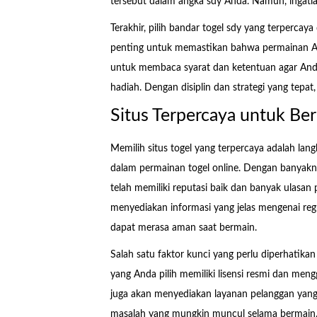
tersebut dalam angka sdy Anda. Namun, ingatl
Terakhir, pilih bandar togel sdy yang terpercaya 
penting untuk memastikan bahwa permainan And
untuk membaca syarat dan ketentuan agar And
hadiah. Dengan disiplin dan strategi yang tepa
Situs Terpercaya untuk Be
Memilih situs togel yang terpercaya adalah la
dalam permainan togel online. Dengan banyaknya
telah memiliki reputasi baik dan banyak ulasan p
menyediakan informasi yang jelas mengenai re
dapat merasa aman saat bermain.
Salah satu faktor kunci yang perlu diperhatikan 
yang Anda pilih memiliki lisensi resmi dan men
juga akan menyediakan layanan pelanggan yang
masalah yang mungkin muncul selama bermain