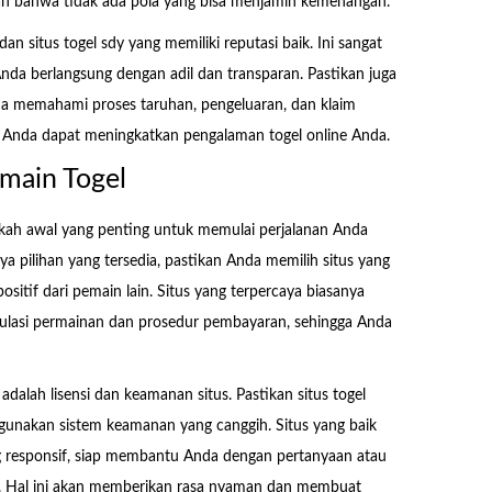
ah bahwa tidak ada pola yang bisa menjamin kemenangan.
dan situs togel sdy yang memiliki reputasi baik. Ini sangat
a berlangsung dengan adil dan transparan. Pastikan juga
a memahami proses taruhan, pengeluaran, dan klaim
t, Anda dapat meningkatkan pengalaman togel online Anda.
rmain Togel
ngkah awal yang penting untuk memulai perjalanan Anda
 pilihan yang tersedia, pastikan Anda memilih situs yang
ositif dari pemain lain. Situs yang terpercaya biasanya
gulasi permainan dan prosedur pembayaran, sehingga Anda
adalah lisensi dan keamanan situs. Pastikan situs togel
ggunakan sistem keamanan yang canggih. Situs yang baik
 responsif, siap membantu Anda dengan pertanyaan atau
. Hal ini akan memberikan rasa nyaman dan membuat