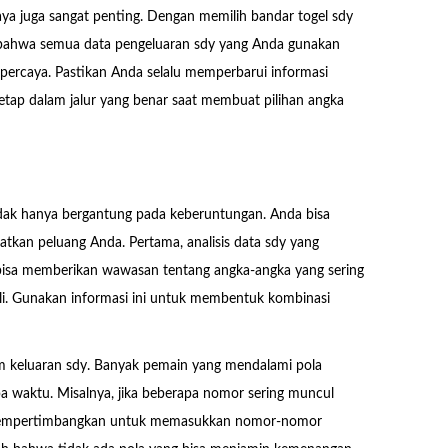
aya juga sangat penting. Dengan memilih bandar togel sdy
n bahwa semua data pengeluaran sdy yang Anda gunakan
rpercaya. Pastikan Anda selalu memperbarui informasi
tetap dalam jalur yang benar saat membuat pilihan angka
idak hanya bergantung pada keberuntungan. Anda bisa
tkan peluang Anda. Pertama, analisis data sdy yang
 bisa memberikan wawasan tentang angka-angka yang sering
. Gunakan informasi ini untuk membentuk kombinasi
am keluaran sdy. Banyak pemain yang mendalami pola
pa waktu. Misalnya, jika beberapa nomor sering muncul
n mempertimbangkan untuk memasukkan nomor-nomor