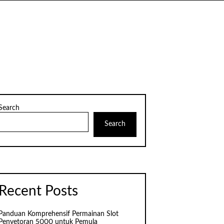
Search
Search
Recent Posts
Panduan Komprehensif Permainan Slot
Penyetoran 5000 untuk Pemula