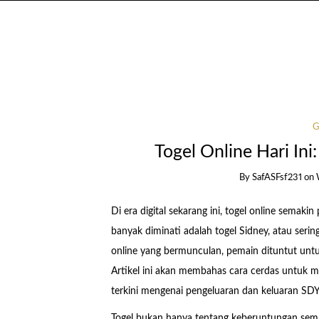
G
Togel Online Hari In
By
SafASFsf231
on
Di era digital sekarang ini, togel online semaki
banyak diminati adalah togel Sidney, atau seri
online yang bermunculan, pemain dituntut untu
Artikel ini akan membahas cara cerdas untuk m
terkini mengenai pengeluaran dan keluaran SDY h
Togel bukan hanya tentang keberuntungan semata