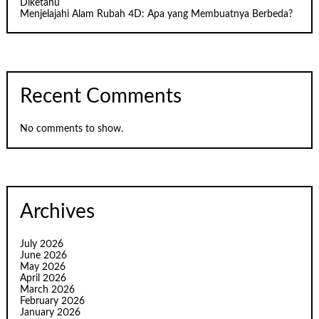
Diketahu
Menjelajahi Alam Rubah 4D: Apa yang Membuatnya Berbeda?
Recent Comments
No comments to show.
Archives
July 2026
June 2026
May 2026
April 2026
March 2026
February 2026
January 2026