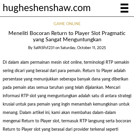
hugheshenshaw.com
GAME ONLINE
Meneliti Bocoran Return to Player Slot Pragmatic
yang Sangat Menguntungkan
By
SafASFsf231
on
Saturday, October 11, 2025
Di dalam alam permainan mesin slot online, terminologi RTP semakin
sering dicari yang berasal dari para pemain. Return to Player adalah
persentase yang menunjukkan seberapa banyak dana yang diberikan
pada pemain atas semua taruhan yang telah dijalankan. Mencari
informasi RTP slot yang menguntungkan adalah satu di antara strategi
krusial untuk para pemain yang ingin menambah kemungkinan untuk
menang. Dalam artikel ini, kami akan membahas dalam-dalam
mengenai Return to Player slot, termasuk RTP langsung serta bocoran
Return to Player slot yang berasal dari provider terkenal seperti