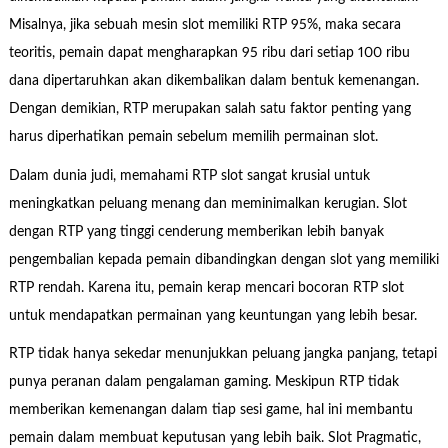
Misalnya, jika sebuah mesin slot memiliki RTP 95%, maka secara
teoritis, pemain dapat mengharapkan 95 ribu dari setiap 100 ribu
dana dipertaruhkan akan dikembalikan dalam bentuk kemenangan.
Dengan demikian, RTP merupakan salah satu faktor penting yang
harus diperhatikan pemain sebelum memilih permainan slot.
Dalam dunia judi, memahami RTP slot sangat krusial untuk
meningkatkan peluang menang dan meminimalkan kerugian. Slot
dengan RTP yang tinggi cenderung memberikan lebih banyak
pengembalian kepada pemain dibandingkan dengan slot yang memiliki
RTP rendah. Karena itu, pemain kerap mencari bocoran RTP slot
untuk mendapatkan permainan yang keuntungan yang lebih besar.
RTP tidak hanya sekedar menunjukkan peluang jangka panjang, tetapi
punya peranan dalam pengalaman gaming. Meskipun RTP tidak
memberikan kemenangan dalam tiap sesi game, hal ini membantu
pemain dalam membuat keputusan yang lebih baik. Slot Pragmatic,