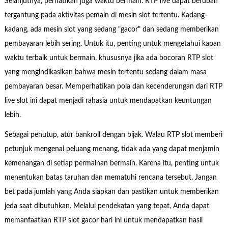
Selanjutnya, perhatikan juga waktu bermain. RTP live dapat berubah
tergantung pada aktivitas pemain di mesin slot tertentu. Kadang-
kadang, ada mesin slot yang sedang "gacor" dan sedang memberikan
pembayaran lebih sering. Untuk itu, penting untuk mengetahui kapan
waktu terbaik untuk bermain, khususnya jika ada bocoran RTP slot
yang mengindikasikan bahwa mesin tertentu sedang dalam masa
pembayaran besar. Memperhatikan pola dan kecenderungan dari RTP
live slot ini dapat menjadi rahasia untuk mendapatkan keuntungan
lebih.
Sebagai penutup, atur bankroll dengan bijak. Walau RTP slot memberi
petunjuk mengenai peluang menang, tidak ada yang dapat menjamin
kemenangan di setiap permainan bermain. Karena itu, penting untuk
menentukan batas taruhan dan mematuhi rencana tersebut. Jangan
bet pada jumlah yang Anda siapkan dan pastikan untuk memberikan
jeda saat dibutuhkan. Melalui pendekatan yang tepat, Anda dapat
memanfaatkan RTP slot gacor hari ini untuk mendapatkan hasil