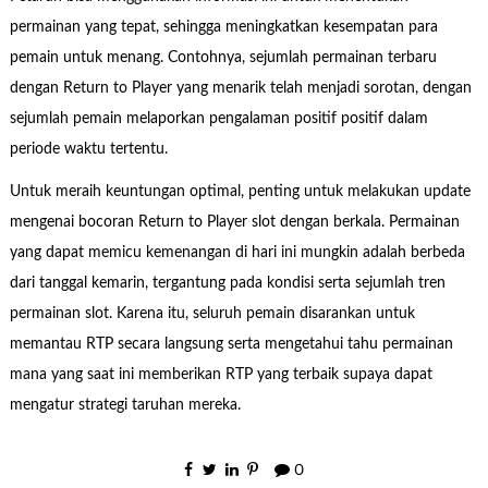
permainan yang tepat, sehingga meningkatkan kesempatan para
pemain untuk menang. Contohnya, sejumlah permainan terbaru
dengan Return to Player yang menarik telah menjadi sorotan, dengan
sejumlah pemain melaporkan pengalaman positif positif dalam
periode waktu tertentu.
Untuk meraih keuntungan optimal, penting untuk melakukan update
mengenai bocoran Return to Player slot dengan berkala. Permainan
yang dapat memicu kemenangan di hari ini mungkin adalah berbeda
dari tanggal kemarin, tergantung pada kondisi serta sejumlah tren
permainan slot. Karena itu, seluruh pemain disarankan untuk
memantau RTP secara langsung serta mengetahui tahu permainan
mana yang saat ini memberikan RTP yang terbaik supaya dapat
mengatur strategi taruhan mereka.
0