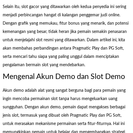
Selain itu, slot gacor yang ditawarkan oleh kedua penyedia ini sering
menjadi perbincangan hangat di kalangan penggemar judi online.
Dengan grafik yang memukau, fitur bonus yang menarik, dan potensi
kemenangan yang besar, tidak heran jika pemain semakin penasaran
untuk menjelajahi slot resmi yang ditawarkan. Dalam artikel ini, kita
akan membahas perbandingan antara Pragmatic Play dan PG Soft,
serta mencari tahu siapa yang paling unggul dalam menciptakan
pengalaman bermain slot yang mendebarkan.
Mengenal Akun Demo dan Slot Demo
Akun demo adalah alat yang sangat berguna bagi para pemain yang
ingin mencoba permainan slot tanpa harus mengeluarkan uang
sungguhan. Dengan akun demo, pemain dapat mengakses berbagai
jenis slot, termasuk yang dibuat oleh Pragmatic Play dan PG Soft,
untuk merasakan mekanisme permainan serta fitur-fiturnya. Hal ini
memungkinkan pemain untuk belajar dan mengembangkan strategi