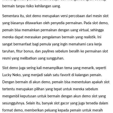
bermain tanpa risiko kehilangan uang.
Sementara itu, slot demo merupakan versi percobaan dari mesin slot
yang biasanya ditawarkan oleh penyedia permainan. Pada slot demo,
pemain bisa memainkan permainan dengan uang virtual, sehingga
mereka dapat merasakan pengalaman bermain yang realistik. Ini
sangat bermanfaat bagi pemula yang ingin memahami cara kerja
taruhan, fitur bonus, dan paylines sebelum beralih ke permainan slot
resmi yang melibatkan uang sungguhan.
Slot demo juga sering kali menampilkan tema yang menarik, seperti
Lucky Neko, yang menjadi salah satu favorit di kalangan pemain.
Dengan bermain di akun demo, pemain bisa menentukan apakah slot
tertentu merupakan pilihan yang tepat untuk mereka sebelum
mengambil keputusan untuk bermain dengan akun demo slot yang
sesungguhnya. Selain itu, banyak slot gacor yang juga tersedia dalam
format demo, memberikan peluang kepada pemain untuk meraih