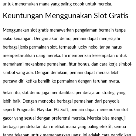
untuk menemukan mana yang paling cocok untuk mereka.
Keuntungan Menggunakan Slot Gratis
Menggunakan slot gratis menawarkan pengalaman bermain tanpa
risiko keuangan. Dengan akun demo, pemain dapat menjelajahi
berbagai jenis permainan slot, termasuk lucky neko, tanpa harus
mempertaruhkan uang mereka. Ini memberikan kesempatan untuk
memahami mekanisme permainan, fitur bonus, dan cara kerja simbol-
simbol yang ada. Dengan demikian, pemain dapat merasa lebih
percaya diri ketika beralih ke permainan dengan taruhan nyata.
Selain itu, slot demo juga memfasilitasi pembelajaran strategi yang
lebih baik. Dengan mencoba berbagai permainan dari penyedia
seperti Pragmatic Play dan PG Soft, pemain dapat menemukan slot
gacor yang sesuai dengan preferensi mereka. Mereka bisa menguji
berbagai pendekatan dan melihat mana yang paling efektif, semua
tanpa tekanan untuk memenangkan uang. Ini adalah cara pendidikan