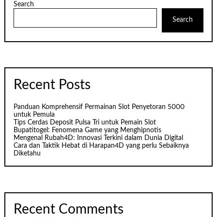
Search
Search
Recent Posts
Panduan Komprehensif Permainan Slot Penyetoran 5000
untuk Pemula
Tips Cerdas Deposit Pulsa Tri untuk Pemain Slot
Bupatitogel: Fenomena Game yang Menghipnotis
Mengenal Rubah4D: Innovasi Terkini dalam Dunia Digital
Cara dan Taktik Hebat di Harapan4D yang perlu Sebaiknya
Diketahu
Recent Comments