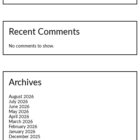
Recent Comments
No comments to show.
Archives
August 2026
July 2026
June 2026
May 2026
April 2026
March 2026
February 2026
January 2026
December 2025