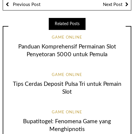
Previous Post
Next Post
Related Posts
GAME ONLINE
Panduan Komprehensif Permainan Slot
Penyetoran 5000 untuk Pemula
GAME ONLINE
Tips Cerdas Deposit Pulsa Tri untuk Pemain
Slot
GAME ONLINE
Bupatitogel: Fenomena Game yang
Menghipnotis