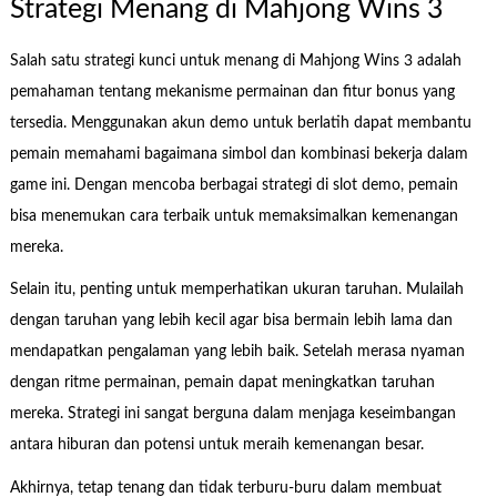
Strategi Menang di Mahjong Wins 3
Salah satu strategi kunci untuk menang di Mahjong Wins 3 adalah
pemahaman tentang mekanisme permainan dan fitur bonus yang
tersedia. Menggunakan akun demo untuk berlatih dapat membantu
pemain memahami bagaimana simbol dan kombinasi bekerja dalam
game ini. Dengan mencoba berbagai strategi di slot demo, pemain
bisa menemukan cara terbaik untuk memaksimalkan kemenangan
mereka.
Selain itu, penting untuk memperhatikan ukuran taruhan. Mulailah
dengan taruhan yang lebih kecil agar bisa bermain lebih lama dan
mendapatkan pengalaman yang lebih baik. Setelah merasa nyaman
dengan ritme permainan, pemain dapat meningkatkan taruhan
mereka. Strategi ini sangat berguna dalam menjaga keseimbangan
antara hiburan dan potensi untuk meraih kemenangan besar.
Akhirnya, tetap tenang dan tidak terburu-buru dalam membuat