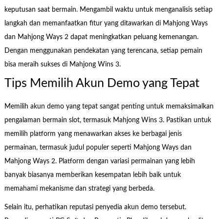
keputusan saat bermain. Mengambil waktu untuk menganalisis setiap
langkah dan memanfaatkan fitur yang ditawarkan di Mahjong Ways
dan Mahjong Ways 2 dapat meningkatkan peluang kemenangan.
Dengan menggunakan pendekatan yang terencana, setiap pemain
bisa meraih sukses di Mahjong Wins 3.
Tips Memilih Akun Demo yang Tepat
Memilih akun demo yang tepat sangat penting untuk memaksimalkan
pengalaman bermain slot, termasuk Mahjong Wins 3. Pastikan untuk
memilih platform yang menawarkan akses ke berbagai jenis
permainan, termasuk judul populer seperti Mahjong Ways dan
Mahjong Ways 2. Platform dengan variasi permainan yang lebih
banyak biasanya memberikan kesempatan lebih baik untuk
memahami mekanisme dan strategi yang berbeda.
Selain itu, perhatikan reputasi penyedia akun demo tersebut.