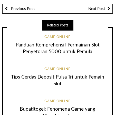
Previous Post
Next Post
Related Posts
GAME ONLINE
Panduan Komprehensif Permainan Slot
Penyetoran 5000 untuk Pemula
GAME ONLINE
Tips Cerdas Deposit Pulsa Tri untuk Pemain
Slot
GAME ONLINE
Bupatitogel: Fenomena Game yang