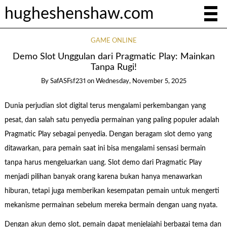
hugheshenshaw.com
GAME ONLINE
Demo Slot Unggulan dari Pragmatic Play: Mainkan
Tanpa Rugi!
By
SafASFsf231
on
Wednesday, November 5, 2025
Dunia perjudian slot digital terus mengalami perkembangan yang
pesat, dan salah satu penyedia permainan yang paling populer adalah
Pragmatic Play sebagai penyedia. Dengan beragam slot demo yang
ditawarkan, para pemain saat ini bisa mengalami sensasi bermain
tanpa harus mengeluarkan uang. Slot demo dari Pragmatic Play
menjadi pilihan banyak orang karena bukan hanya menawarkan
hiburan, tetapi juga memberikan kesempatan pemain untuk mengerti
mekanisme permainan sebelum mereka bermain dengan uang nyata.
Dengan akun demo slot, pemain dapat menjelajahi berbagai tema dan