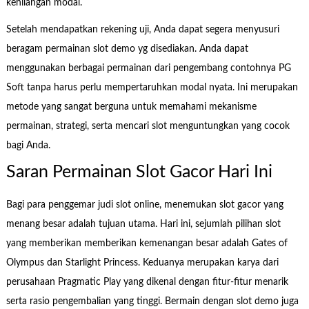
kehilangan modal.
Setelah mendapatkan rekening uji, Anda dapat segera menyusuri
beragam permainan slot demo yg disediakan. Anda dapat
menggunakan berbagai permainan dari pengembang contohnya PG
Soft tanpa harus perlu mempertaruhkan modal nyata. Ini merupakan
metode yang sangat berguna untuk memahami mekanisme
permainan, strategi, serta mencari slot menguntungkan yang cocok
bagi Anda.
Saran Permainan Slot Gacor Hari Ini
Bagi para penggemar judi slot online, menemukan slot gacor yang
menang besar adalah tujuan utama. Hari ini, sejumlah pilihan slot
yang memberikan memberikan kemenangan besar adalah Gates of
Olympus dan Starlight Princess. Keduanya merupakan karya dari
perusahaan Pragmatic Play yang dikenal dengan fitur-fitur menarik
serta rasio pengembalian yang tinggi. Bermain dengan slot demo juga