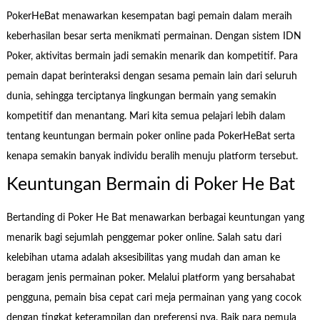
PokerHeBat menawarkan kesempatan bagi pemain dalam meraih
keberhasilan besar serta menikmati permainan. Dengan sistem IDN
Poker, aktivitas bermain jadi semakin menarik dan kompetitif. Para
pemain dapat berinteraksi dengan sesama pemain lain dari seluruh
dunia, sehingga terciptanya lingkungan bermain yang semakin
kompetitif dan menantang. Mari kita semua pelajari lebih dalam
tentang keuntungan bermain poker online pada PokerHeBat serta
kenapa semakin banyak individu beralih menuju platform tersebut.
Keuntungan Bermain di Poker He Bat
Bertanding di Poker He Bat menawarkan berbagai keuntungan yang
menarik bagi sejumlah penggemar poker online. Salah satu dari
kelebihan utama adalah aksesibilitas yang mudah dan aman ke
beragam jenis permainan poker. Melalui platform yang bersahabat
pengguna, pemain bisa cepat cari meja permainan yang yang cocok
dengan tingkat keterampilan dan preferensi nya. Baik para pemula