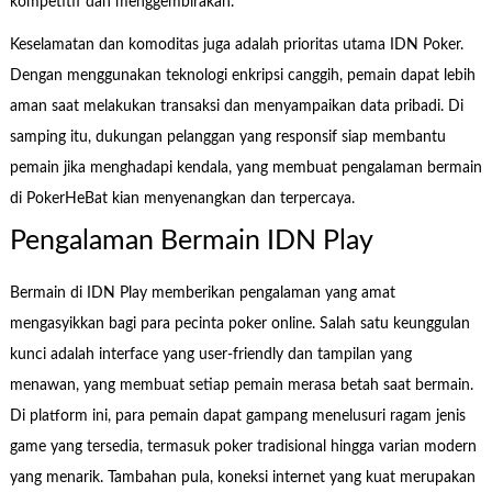
kompetitif dan menggembirakan.
Keselamatan dan komoditas juga adalah prioritas utama IDN Poker.
Dengan menggunakan teknologi enkripsi canggih, pemain dapat lebih
aman saat melakukan transaksi dan menyampaikan data pribadi. Di
samping itu, dukungan pelanggan yang responsif siap membantu
pemain jika menghadapi kendala, yang membuat pengalaman bermain
di PokerHeBat kian menyenangkan dan terpercaya.
Pengalaman Bermain IDN Play
Bermain di IDN Play memberikan pengalaman yang amat
mengasyikkan bagi para pecinta poker online. Salah satu keunggulan
kunci adalah interface yang user-friendly dan tampilan yang
menawan, yang membuat setiap pemain merasa betah saat bermain.
Di platform ini, para pemain dapat gampang menelusuri ragam jenis
game yang tersedia, termasuk poker tradisional hingga varian modern
yang menarik. Tambahan pula, koneksi internet yang kuat merupakan