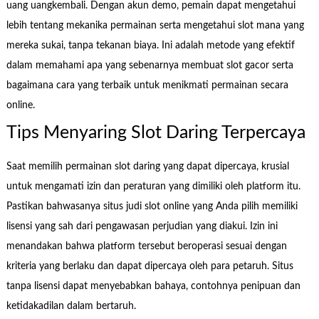
uang uangkembali. Dengan akun demo, pemain dapat mengetahui
lebih tentang mekanika permainan serta mengetahui slot mana yang
mereka sukai, tanpa tekanan biaya. Ini adalah metode yang efektif
dalam memahami apa yang sebenarnya membuat slot gacor serta
bagaimana cara yang terbaik untuk menikmati permainan secara
online.
Tips Menyaring Slot Daring Terpercaya
Saat memilih permainan slot daring yang dapat dipercaya, krusial
untuk mengamati izin dan peraturan yang dimiliki oleh platform itu.
Pastikan bahwasanya situs judi slot online yang Anda pilih memiliki
lisensi yang sah dari pengawasan perjudian yang diakui. Izin ini
menandakan bahwa platform tersebut beroperasi sesuai dengan
kriteria yang berlaku dan dapat dipercaya oleh para petaruh. Situs
tanpa lisensi dapat menyebabkan bahaya, contohnya penipuan dan
ketidakadilan dalam bertaruh.