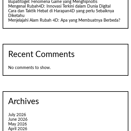
Bupatitogel: Fenomena Game yang Menghipnotis
Mengenal Rubah4D: Innovasi Terkini dalam Dunia Digital
Cara dan Taktik Hebat di Harapan4D yang perlu Sebaiknya
Diketahu
Menjelajahi Alam Rubah 4D: Apa yang Membuatnya Berbeda?
Recent Comments
No comments to show.
Archives
July 2026
June 2026
May 2026
April 2026