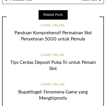
Related Posts
GAME ONLINE
Panduan Komprehensif Permainan Slot
Penyetoran 5000 untuk Pemula
GAME ONLINE
Tips Cerdas Deposit Pulsa Tri untuk Pemain
Slot
GAME ONLINE
Bupatitogel: Fenomena Game yang
Menghipnotis