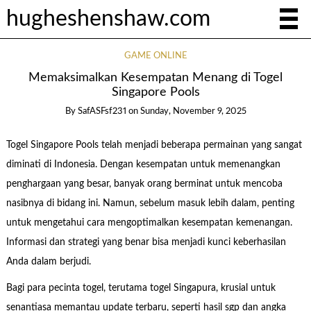
hugheshenshaw.com
GAME ONLINE
Memaksimalkan Kesempatan Menang di Togel
Singapore Pools
By
SafASFsf231
on
Sunday, November 9, 2025
Togel Singapore Pools telah menjadi beberapa permainan yang sangat
diminati di Indonesia. Dengan kesempatan untuk memenangkan
penghargaan yang besar, banyak orang berminat untuk mencoba
nasibnya di bidang ini. Namun, sebelum masuk lebih dalam, penting
untuk mengetahui cara mengoptimalkan kesempatan kemenangan.
Informasi dan strategi yang benar bisa menjadi kunci keberhasilan
Anda dalam berjudi.
Bagi para pecinta togel, terutama togel Singapura, krusial untuk
senantiasa memantau update terbaru, seperti hasil sgp dan angka