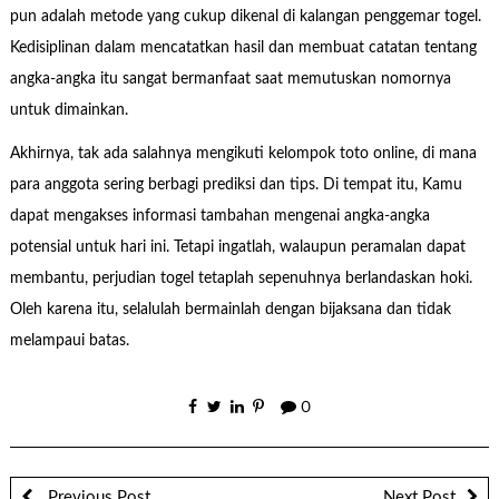
pun adalah metode yang cukup dikenal di kalangan penggemar togel.
Kedisiplinan dalam mencatatkan hasil dan membuat catatan tentang
angka-angka itu sangat bermanfaat saat memutuskan nomornya
untuk dimainkan.
Akhirnya, tak ada salahnya mengikuti kelompok toto online, di mana
para anggota sering berbagi prediksi dan tips. Di tempat itu, Kamu
dapat mengakses informasi tambahan mengenai angka-angka
potensial untuk hari ini. Tetapi ingatlah, walaupun peramalan dapat
membantu, perjudian togel tetaplah sepenuhnya berlandaskan hoki.
Oleh karena itu, selalulah bermainlah dengan bijaksana dan tidak
melampaui batas.
0
Previous Post
Next Post