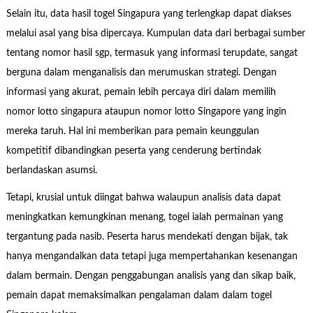
Selain itu, data hasil togel Singapura yang terlengkap dapat diakses
melalui asal yang bisa dipercaya. Kumpulan data dari berbagai sumber
tentang nomor hasil sgp, termasuk yang informasi terupdate, sangat
berguna dalam menganalisis dan merumuskan strategi. Dengan
informasi yang akurat, pemain lebih percaya diri dalam memilih
nomor lotto singapura ataupun nomor lotto Singapore yang ingin
mereka taruh. Hal ini memberikan para pemain keunggulan
kompetitif dibandingkan peserta yang cenderung bertindak
berlandaskan asumsi.
Tetapi, krusial untuk diingat bahwa walaupun analisis data dapat
meningkatkan kemungkinan menang, togel ialah permainan yang
tergantung pada nasib. Peserta harus mendekati dengan bijak, tak
hanya mengandalkan data tetapi juga mempertahankan kesenangan
dalam bermain. Dengan penggabungan analisis yang dan sikap baik,
pemain dapat memaksimalkan pengalaman dalam dalam togel