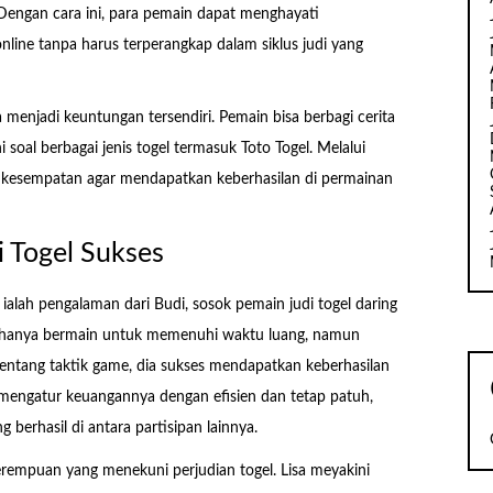
 Dengan cara ini, para pemain dapat menghayati
line tanpa harus terperangkap dalam siklus judi yang
 menjadi keuntungan tersendiri. Pemain bisa berbagi cerita
i soal berbagai jenis togel termasuk Toto Togel. Melalui
, kesempatan agar mendapatkan keberhasilan di permainan
i Togel Sukses
i ialah pengalaman dari Budi, sosok pemain judi togel daring
ya hanya bermain untuk memenuhi waktu luang, namun
tentang taktik game, dia sukses mendapatkan keberhasilan
 mengatur keuangannya dengan efisien dan tetap patuh,
g berhasil di antara partisipan lainnya.
erempuan yang menekuni perjudian togel. Lisa meyakini