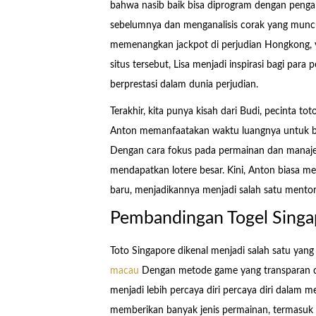
bahwa nasib baik bisa diprogram dengan pengama
sebelumnya dan menganalisis corak yang muncu
memenangkan jackpot di perjudian Hongkong, 
situs tersebut, Lisa menjadi inspirasi bagi par
berprestasi dalam dunia perjudian.
Terakhir, kita punya kisah dari Budi, pecinta 
Anton memanfaatakan waktu luangnya untuk bel
Dengan cara fokus pada permainan dan manaje
mendapatkan lotere besar. Kini, Anton biasa m
baru, menjadikannya menjadi salah satu mentor
Pembandingan Togel Singa
Toto Singapore dikenal menjadi salah satu yang
macau
Dengan metode game yang transparan dan
menjadi lebih percaya diri percaya diri dalam m
memberikan banyak jenis permainan, termasuk