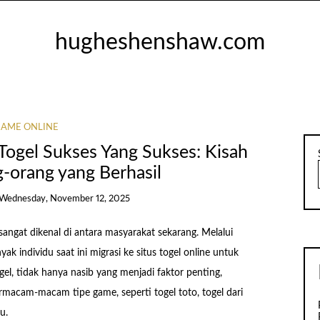
hugheshenshaw.com
AME ONLINE
Togel Sukses Yang Sukses: Kisah
-orang yang Berhasil
Wednesday, November 12, 2025
sangat dikenal di antara masyarakat sekarang. Melalui
individu saat ini migrasi ke situs togel online untuk
l, tidak hanya nasib yang menjadi faktor penting,
acam-macam tipe game, seperti togel toto, togel dari
u.