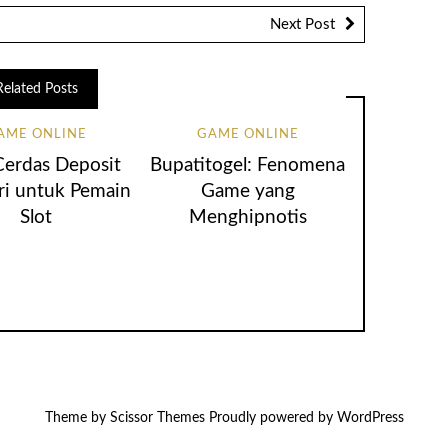
Next Post
Related Posts
AME ONLINE
GAME ONLINE
Cerdas Deposit
Bupatitogel: Fenomena
Tri untuk Pemain
Game yang
Slot
Menghipnotis
Theme by
Scissor Themes
Proudly powered by
WordPress