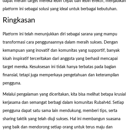
dapat meraih target mereka lebih cepat dan lebih efektif, menjadikan
platform ini sebagai solusi yang ideal untuk berbagai kebutuhan.
Ringkasan
Platform ini telah menunjukkan diri sebagai sarana yang mampu
transformasi cara penggunaannya dalam meraih sukses. Dengan
kemampuan yang inovatif dan komunitas yang supportif, banyak
kisah inspiratif terceritakan dari anggota yang berhasil mencapai
target mereka. Kesuksesan ini tidak hanya terbatas pada bagian
finansial, tetapi juga memperkaya pengetahuan dan keterampilan
pengguna.
Melalui pengalaman yang diceritakan, kita bisa melihat betapa krusial
kerjasama dan semangat berbagi dalam komunitas Rubah4d. Setiap
pengguna dapat satu sama lain mendukung, memberi tips, serta
sharing taktik yang telah diuji sukses. Hal ini membangun suasana
yang baik dan mendorong setiap orang untuk terus maju dan