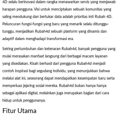
4D selalu berinovasi dalam rangka menawarkan servis yang menjawab
harapan pengguna. Visi untuk menciptakan sebuah komunitas yang
saling mendukung dan bertukar data adalah prioritas inti Rubah 4D.
Peluncuran fungsi-fungsi yang baru yang menarik selalu ditunggu-
tunggu, menjadikan Rubah4d sebuah platform yang dinamis dan
adaptif dalam menghadapi transformasi era.
Seiring pertumbuhan dan ketenaran Rubah4d, banyak pengguna yang
mulai merasakan manfaat langsung dari berbagai macam layanan
yang disediakan. Kisah berhasil dari pengguna Rubah4d menjadi
contoh inspirasi bagi segudang individu, yang menunjukkan bahwa
melalui alat ini, seseorang dapat mendapatkan kesempatan baru serta
memperluas jejaring sosial mereka. Rubah4d bukan hanya hanya
sebagai aplikasi digital, melainkan juga merupakan bagian dari cara
hidup untuk penggunanya.
Fitur Utama