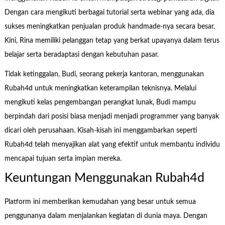
Dengan cara mengikuti berbagai tutorial serta webinar yang ada, dia
sukses meningkatkan penjualan produk handmade-nya secara besar.
Kini, Rina memiliki pelanggan tetap yang berkat upayanya dalam terus
belajar serta beradaptasi dengan kebutuhan pasar.
Tidak ketinggalan, Budi, seorang pekerja kantoran, menggunakan
Rubah4d untuk meningkatkan keterampilan teknisnya. Melalui
mengikuti kelas pengembangan perangkat lunak, Budi mampu
berpindah dari posisi biasa menjadi menjadi programmer yang banyak
dicari oleh perusahaan. Kisah-kisah ini menggambarkan seperti
Rubah4d telah menyajikan alat yang efektif untuk membantu individu
mencapai tujuan serta impian mereka.
Keuntungan Menggunakan Rubah4d
Platform ini memberikan kemudahan yang besar untuk semua
penggunanya dalam menjalankan kegiatan di dunia maya. Dengan