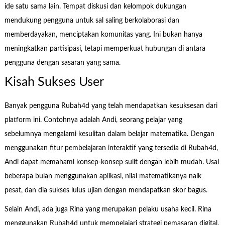
ide satu sama lain. Tempat diskusi dan kelompok dukungan
mendukung pengguna untuk sal saling berkolaborasi dan
memberdayakan, menciptakan komunitas yang. Ini bukan hanya
meningkatkan partisipasi, tetapi memperkuat hubungan di antara
pengguna dengan sasaran yang sama.
Kisah Sukses User
Banyak pengguna Rubah4d yang telah mendapatkan kesuksesan dari
platform ini. Contohnya adalah Andi, seorang pelajar yang
sebelumnya mengalami kesulitan dalam belajar matematika. Dengan
menggunakan fitur pembelajaran interaktif yang tersedia di Rubah4d,
Andi dapat memahami konsep-konsep sulit dengan lebih mudah. Usai
beberapa bulan menggunakan aplikasi, nilai matematikanya naik
pesat, dan dia sukses lulus ujian dengan mendapatkan skor bagus.
Selain Andi, ada juga Rina yang merupakan pelaku usaha kecil. Rina
menggunakan Rubah4d untuk mempelajari strategi pemasaran digital.