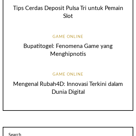
Tips Cerdas Deposit Pulsa Tri untuk Pemain
Slot
GAME ONLINE
Bupatitogel: Fenomena Game yang
Menghipnotis
GAME ONLINE
Mengenal Rubah4D: Innovasi Terkini dalam
Dunia Digital
Search