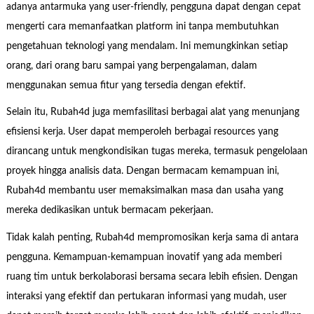
adanya antarmuka yang user-friendly, pengguna dapat dengan cepat
mengerti cara memanfaatkan platform ini tanpa membutuhkan
pengetahuan teknologi yang mendalam. Ini memungkinkan setiap
orang, dari orang baru sampai yang berpengalaman, dalam
menggunakan semua fitur yang tersedia dengan efektif.
Selain itu, Rubah4d juga memfasilitasi berbagai alat yang menunjang
efisiensi kerja. User dapat memperoleh berbagai resources yang
dirancang untuk mengkondisikan tugas mereka, termasuk pengelolaan
proyek hingga analisis data. Dengan bermacam kemampuan ini,
Rubah4d membantu user memaksimalkan masa dan usaha yang
mereka dedikasikan untuk bermacam pekerjaan.
Tidak kalah penting, Rubah4d mempromosikan kerja sama di antara
pengguna. Kemampuan-kemampuan inovatif yang ada memberi
ruang tim untuk berkolaborasi bersama secara lebih efisien. Dengan
interaksi yang efektif dan pertukaran informasi yang mudah, user