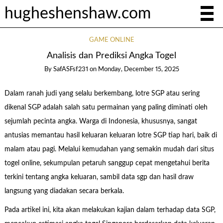
hugheshenshaw.com
GAME ONLINE
Analisis dan Prediksi Angka Togel
By
SafASFsf231
on
Monday, December 15, 2025
Dalam ranah judi yang selalu berkembang, lotre SGP atau sering
dikenal SGP adalah salah satu permainan yang paling diminati oleh
sejumlah pecinta angka. Warga di Indonesia, khususnya, sangat
antusias memantau hasil keluaran keluaran lotre SGP tiap hari, baik di
malam atau pagi. Melalui kemudahan yang semakin mudah dari situs
togel online, sekumpulan petaruh sanggup cepat mengetahui berita
terkini tentang angka keluaran, sambil data sgp dan hasil draw
langsung yang diadakan secara berkala.
Pada artikel ini, kita akan melakukan kajian dalam terhadap data SGP,