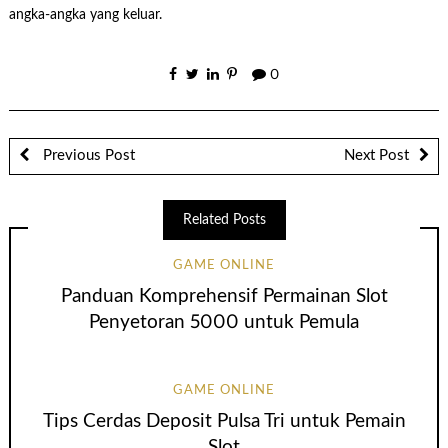
angka-angka yang keluar.
0
Previous Post
Next Post
Related Posts
GAME ONLINE
Panduan Komprehensif Permainan Slot
Penyetoran 5000 untuk Pemula
GAME ONLINE
Tips Cerdas Deposit Pulsa Tri untuk Pemain
Slot