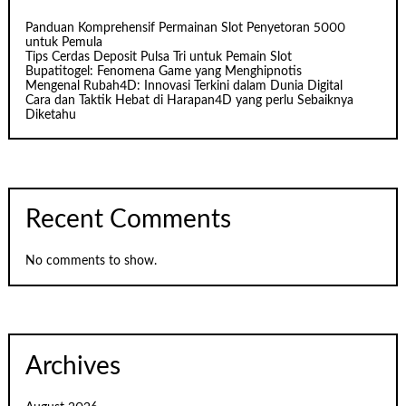
Panduan Komprehensif Permainan Slot Penyetoran 5000
untuk Pemula
Tips Cerdas Deposit Pulsa Tri untuk Pemain Slot
Bupatitogel: Fenomena Game yang Menghipnotis
Mengenal Rubah4D: Innovasi Terkini dalam Dunia Digital
Cara dan Taktik Hebat di Harapan4D yang perlu Sebaiknya
Diketahu
Recent Comments
No comments to show.
Archives