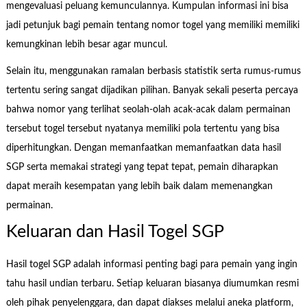
mengevaluasi peluang kemunculannya. Kumpulan informasi ini bisa
jadi petunjuk bagi pemain tentang nomor togel yang memiliki memiliki
kemungkinan lebih besar agar muncul.
Selain itu, menggunakan ramalan berbasis statistik serta rumus-rumus
tertentu sering sangat dijadikan pilihan. Banyak sekali peserta percaya
bahwa nomor yang terlihat seolah-olah acak-acak dalam permainan
tersebut togel tersebut nyatanya memiliki pola tertentu yang bisa
diperhitungkan. Dengan memanfaatkan memanfaatkan data hasil
SGP serta memakai strategi yang tepat tepat, pemain diharapkan
dapat meraih kesempatan yang lebih baik dalam memenangkan
permainan.
Keluaran dan Hasil Togel SGP
Hasil togel SGP adalah informasi penting bagi para pemain yang ingin
tahu hasil undian terbaru. Setiap keluaran biasanya diumumkan resmi
oleh pihak penyelenggara, dan dapat diakses melalui aneka platform,