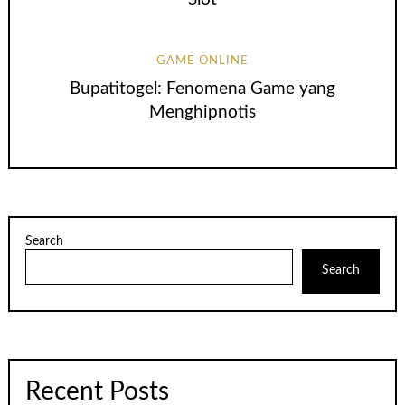
GAME ONLINE
Bupatitogel: Fenomena Game yang
Menghipnotis
Search
Search
Recent Posts