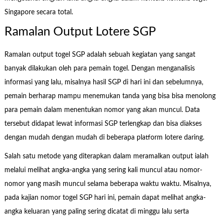
Singapore secara total.
Ramalan Output Lotere SGP
Ramalan output togel SGP adalah sebuah kegiatan yang sangat
banyak dilakukan oleh para pemain togel. Dengan menganalisis
informasi yang lalu, misalnya hasil SGP di hari ini dan sebelumnya,
pemain berharap mampu menemukan tanda yang bisa bisa menolong
para pemain dalam menentukan nomor yang akan muncul. Data
tersebut didapat lewat informasi SGP terlengkap dan bisa diakses
dengan mudah dengan mudah di beberapa platform lotere daring.
Salah satu metode yang diterapkan dalam meramalkan output ialah
melalui melihat angka-angka yang sering kali muncul atau nomor-
nomor yang masih muncul selama beberapa waktu waktu. Misalnya,
pada kajian nomor togel SGP hari ini, pemain dapat melihat angka-
angka keluaran yang paling sering dicatat di minggu lalu serta