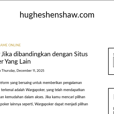
hugheshenshaw.com
AME ONLINE
Jika dibandingkan dengan Situs
r Yang Lain
n
Thursday, December 11, 2025
latform yang bersaing untuk memberikan pengalaman
g terkenal adalah Wargapoker, yang telah mendapatkan
 dan kemudahan dalam akses. Jika kamu mencari pilihan
 poker lainnya seperti, Wargapoker dapat menjadi pilihan