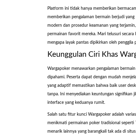
Platform ini tidak hanya memberikan bermacam
memberikan pengalaman bermain berjudi yang 
modern dan prosedur keamanan yang terjamin,
permainan favorit mereka. Mari telusuri seca
mengapa layak pantas dipikirkan oleh penggila
Keunggulan Ciri Khas War
Wargapoker menawarkan pengalaman bermain y
dipahami. Peserta dapat dengan mudah menjelaja
yang adaptif memastikan bahwa baik user des
tanpa. Ini menyediakan keuntungan signifikan j
interface yang keduanya rumit.
Salah satu fitur kunci Wargapoker adalah vari
menikmati permainan poker tradisional seperti
menarik lainnya yang barangkali tak ada di situs