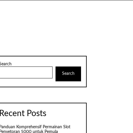
Search
Search
Recent Posts
Panduan Komprehensif Permainan Slot
Penyetoran 5000 untuk Pemula