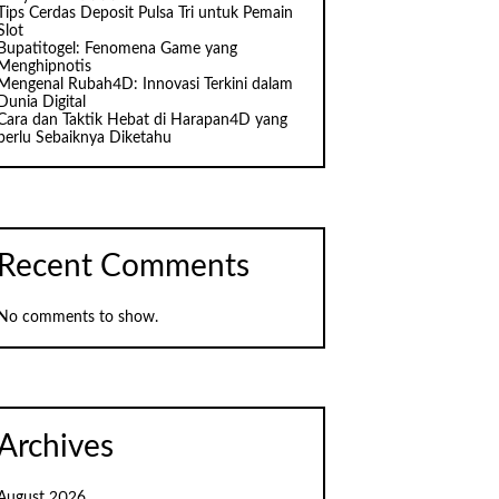
Tips Cerdas Deposit Pulsa Tri untuk Pemain
Slot
Bupatitogel: Fenomena Game yang
Menghipnotis
Mengenal Rubah4D: Innovasi Terkini dalam
Dunia Digital
Cara dan Taktik Hebat di Harapan4D yang
perlu Sebaiknya Diketahu
Recent Comments
No comments to show.
Archives
August 2026