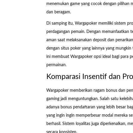
menemukan game yang cocok dengan pilihan mer
dan beragam.
Di samping itu, Wargapoker memiliki sistem pr
perdagangan pemain. Dengan memanfaatkan tekn
aman saat melaksanakan deposit dan penarikan. 
dengan situs poker yang lainnya yang mungkin
ini membuat Wargapoker opsi ideal bagi para
permainan.
Komparasi Insentif dan Pr
Wargapoker memberikan ragam bonus dan pe
gaming jadi menguntungkan. Salah satu keleb
adanya bonus pendaftaran yang lebih besar bag
yang ingin ingin memperbesar modal mereka s
berhasil. Sistem loyalitas juga diperkenalkan,
secara konsisten.