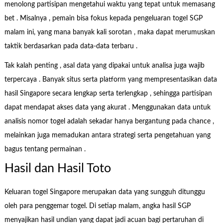
menolong partisipan mengetahui waktu yang tepat untuk memasang
bet . Misalnya , pemain bisa fokus kepada pengeluaran togel SGP
malam ini, yang mana banyak kali sorotan , maka dapat merumuskan
taktik berdasarkan pada data-data terbaru .
Tak kalah penting , asal data yang dipakai untuk analisa juga wajib
terpercaya . Banyak situs serta platform yang mempresentasikan data
hasil Singapore secara lengkap serta terlengkap , sehingga partisipan
dapat mendapat akses data yang akurat . Menggunakan data untuk
analisis nomor togel adalah sekadar hanya bergantung pada chance ,
melainkan juga memadukan antara strategi serta pengetahuan yang
bagus tentang permainan .
Hasil dan Hasil Toto
Keluaran togel Singapore merupakan data yang sungguh ditunggu
oleh para penggemar togel. Di setiap malam, angka hasil SGP
menyajikan hasil undian yang dapat jadi acuan bagi pertaruhan di