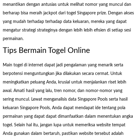
menantikan dengan antusias untuk melihat nomor yang muncul dan
berharap bisa meraih jackpot dari togel Singapore prize. Dengan akses
yang mudah terhadap terhadap data keluaran, mereka yang dapat
mengatur strategi strateginya dengan lebih lebih efisien di setiap sesi
permainan.
Tips Bermain Togel Online
Main togel di internet dapat jadi pengalaman yang menarik serta
berpotensi menguntungkan jika dilakukan secara cermat. Untuk
meningkatkan peluang Anda, krusial untuk menjalankan riset lebih
awal. Amati hasil yang lalu, tren nomor, dan nomor-nomor yang
sering muncul. Lewat menganalisis data Singapore Pools serta hasil
keluaran Singapore Pools, Anda dapat mendapat ide tentang pola
permainan yang dapat dapat dimanfaatkan dalam menentukan angka
togel. Selain hal itu, jangan lupa untuk memeriksa website tempat
Anda gunakan dalam bertaruh, pastikan website tersebut adalah