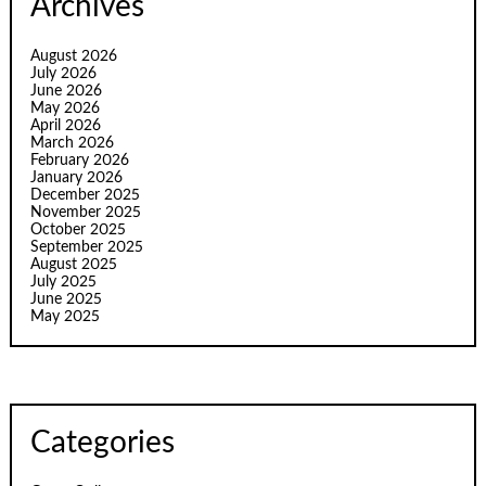
Archives
August 2026
July 2026
June 2026
May 2026
April 2026
March 2026
February 2026
January 2026
December 2025
November 2025
October 2025
September 2025
August 2025
July 2025
June 2025
May 2025
Categories