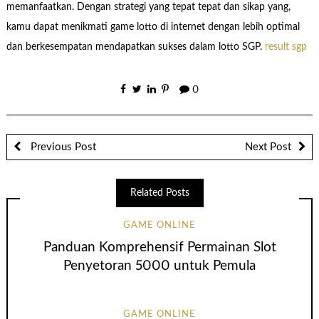
memanfaatkan. Dengan strategi yang tepat tepat dan sikap yang,
kamu dapat menikmati game lotto di internet dengan lebih optimal
dan berkesempatan mendapatkan sukses dalam lotto SGP.
result sgp
0
Previous Post
Next Post
Related Posts
GAME ONLINE
Panduan Komprehensif Permainan Slot
Penyetoran 5000 untuk Pemula
GAME ONLINE