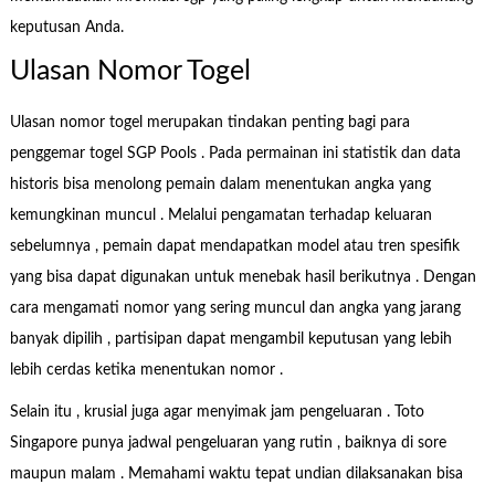
keputusan Anda.
Ulasan Nomor Togel
Ulasan nomor togel merupakan tindakan penting bagi para
penggemar togel SGP Pools . Pada permainan ini statistik dan data
historis bisa menolong pemain dalam menentukan angka yang
kemungkinan muncul . Melalui pengamatan terhadap keluaran
sebelumnya , pemain dapat mendapatkan model atau tren spesifik
yang bisa dapat digunakan untuk menebak hasil berikutnya . Dengan
cara mengamati nomor yang sering muncul dan angka yang jarang
banyak dipilih , partisipan dapat mengambil keputusan yang lebih
lebih cerdas ketika menentukan nomor .
Selain itu , krusial juga agar menyimak jam pengeluaran . Toto
Singapore punya jadwal pengeluaran yang rutin , baiknya di sore
maupun malam . Memahami waktu tepat undian dilaksanakan bisa