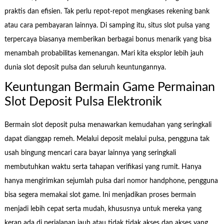
praktis dan efisien. Tak perlu repot-repot mengkases rekening bank
atau cara pembayaran lainnya. Di samping itu, situs slot pulsa yang
terpercaya biasanya memberikan berbagai bonus menarik yang bisa
menambah probabilitas kemenangan. Mari kita eksplor lebih jauh
dunia slot deposit pulsa dan seluruh keuntungannya.
Keuntungan Bermain Game Permainan
Slot Deposit Pulsa Elektronik
Bermain slot deposit pulsa menawarkan kemudahan yang seringkali
dapat dianggap remeh. Melalui deposit melalui pulsa, pengguna tak
usah bingung mencari cara bayar lainnya yang seringkali
membutuhkan waktu serta tahapan verifikasi yang rumit. Hanya
hanya mengirimkan sejumlah pulsa dari nomor handphone, pengguna
bisa segera memakai slot game. Ini menjadikan proses bermain
menjadi lebih cepat serta mudah, khususnya untuk mereka yang
kerap ada di perjalanan jauh atau tidak tidak akses dan akses yang