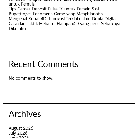
untuk Pemula
Tips Cerdas Deposit Pulsa Tri untuk Pemain Slot
Bupatitogel: Fenomena Game yang Menghipnotis
Mengenal Rubah4D: Innovasi Terkini dalam Dunia Digital
Cara dan Taktik Hebat di Harapan4D yang perlu Sebaiknya
Diketahu
Recent Comments
No comments to show.
Archives
August 2026
July 2026