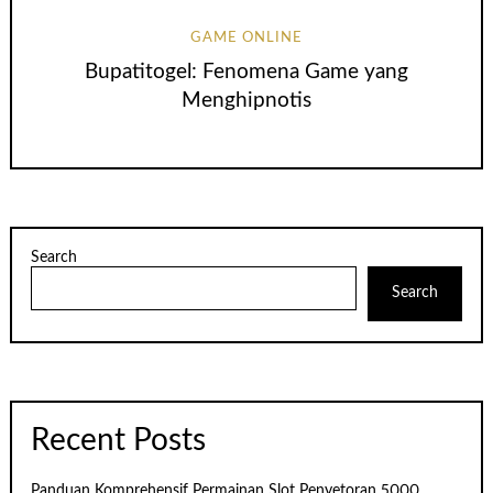
GAME ONLINE
Bupatitogel: Fenomena Game yang
Menghipnotis
Search
Search
Recent Posts
Panduan Komprehensif Permainan Slot Penyetoran 5000