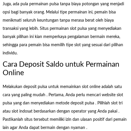
Juga, ada pula permainan pulsa tanpa biaya potongan yang menjadi
opsi bagi banyak orang. Melalui tipe permainan ini, pemain bisa
menikmati seluruh keuntungan tanpa merasa berat oleh biaya
transaksi yang lebih. Situs permainan slot pulsa yang menyediakan
banyak pilihan ini kian memperkaya pengalaman bermain mereka,
sehingga para pemain bisa memilih tipe slot yang sesuai dari pilihan
individu.
Cara Deposit Saldo untuk Permainan
Online
Melakukan deposit pulsa untuk memainkan slot online adalah satu
cara yang paling mudah . Pertama, Anda perlu mencari website slot
pulsa yang dan menyediakan metode deposit pulsa . Pilihlah slot tri
atau slot indosat berdasarkan dengan operator yang Anda pakai .
Pastikanlah situs tersebut memiliki izin dan ulasan positif dari pemain
lain agar Anda dapat bermain dengan nyaman .