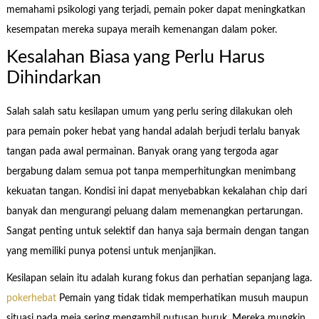
memahami psikologi yang terjadi, pemain poker dapat meningkatkan
kesempatan mereka supaya meraih kemenangan dalam poker.
Kesalahan Biasa yang Perlu Harus
Dihindarkan
Salah salah satu kesilapan umum yang perlu sering dilakukan oleh
para pemain poker hebat yang handal adalah berjudi terlalu banyak
tangan pada awal permainan. Banyak orang yang tergoda agar
bergabung dalam semua pot tanpa memperhitungkan menimbang
kekuatan tangan. Kondisi ini dapat menyebabkan kekalahan chip dari
banyak dan mengurangi peluang dalam memenangkan pertarungan.
Sangat penting untuk selektif dan hanya saja bermain dengan tangan
yang memiliki punya potensi untuk menjanjikan.
Kesilapan selain itu adalah kurang fokus dan perhatian sepanjang laga.
pokerhebat
Pemain yang tidak tidak memperhatikan musuh maupun
situasi pada meja sering mengambil putusan buruk. Mereka mungkin