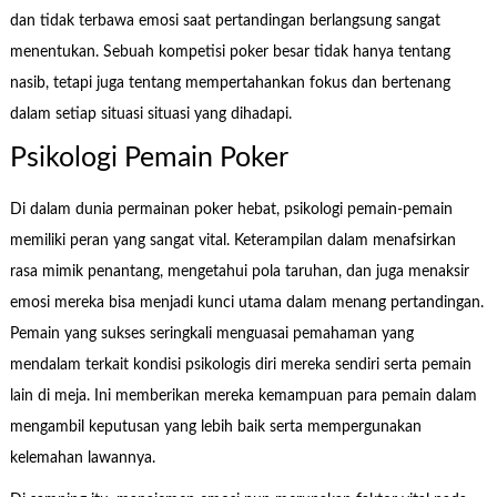
dan tidak terbawa emosi saat pertandingan berlangsung sangat
menentukan. Sebuah kompetisi poker besar tidak hanya tentang
nasib, tetapi juga tentang mempertahankan fokus dan bertenang
dalam setiap situasi situasi yang dihadapi.
Psikologi Pemain Poker
Di dalam dunia permainan poker hebat, psikologi pemain-pemain
memiliki peran yang sangat vital. Keterampilan dalam menafsirkan
rasa mimik penantang, mengetahui pola taruhan, dan juga menaksir
emosi mereka bisa menjadi kunci utama dalam menang pertandingan.
Pemain yang sukses seringkali menguasai pemahaman yang
mendalam terkait kondisi psikologis diri mereka sendiri serta pemain
lain di meja. Ini memberikan mereka kemampuan para pemain dalam
mengambil keputusan yang lebih baik serta mempergunakan
kelemahan lawannya.