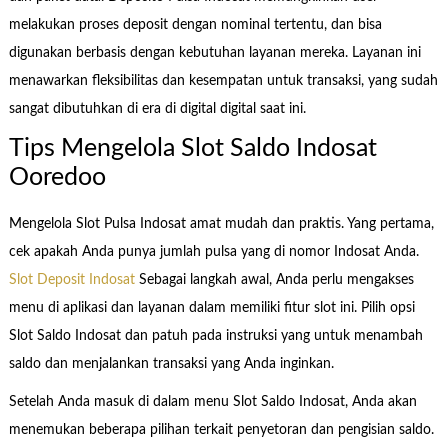
melakukan proses deposit dengan nominal tertentu, dan bisa
digunakan berbasis dengan kebutuhan layanan mereka. Layanan ini
menawarkan fleksibilitas dan kesempatan untuk transaksi, yang sudah
sangat dibutuhkan di era di digital digital saat ini.
Tips Mengelola Slot Saldo Indosat
Ooredoo
Mengelola Slot Pulsa Indosat amat mudah dan praktis. Yang pertama,
cek apakah Anda punya jumlah pulsa yang di nomor Indosat Anda.
Slot Deposit Indosat
Sebagai langkah awal, Anda perlu mengakses
menu di aplikasi dan layanan dalam memiliki fitur slot ini. Pilih opsi
Slot Saldo Indosat dan patuh pada instruksi yang untuk menambah
saldo dan menjalankan transaksi yang Anda inginkan.
Setelah Anda masuk di dalam menu Slot Saldo Indosat, Anda akan
menemukan beberapa pilihan terkait penyetoran dan pengisian saldo.