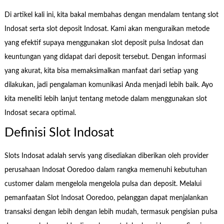
Di artikel kali ini, kita bakal membahas dengan mendalam tentang slot
Indosat serta slot deposit Indosat. Kami akan menguraikan metode
yang efektif supaya menggunakan slot deposit pulsa Indosat dan
keuntungan yang didapat dari deposit tersebut. Dengan informasi
yang akurat, kita bisa memaksimalkan manfaat dari setiap yang
dilakukan, jadi pengalaman komunikasi Anda menjadi lebih baik. Ayo
kita meneliti lebih lanjut tentang metode dalam menggunakan slot
Indosat secara optimal.
Definisi Slot Indosat
Slots Indosat adalah servis yang disediakan diberikan oleh provider
perusahaan Indosat Ooredoo dalam rangka memenuhi kebutuhan
customer dalam mengelola mengelola pulsa dan deposit. Melalui
pemanfaatan Slot Indosat Ooredoo, pelanggan dapat menjalankan
transaksi dengan lebih dengan lebih mudah, termasuk pengisian pulsa