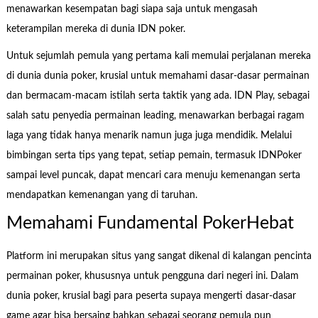
menawarkan kesempatan bagi siapa saja untuk mengasah
keterampilan mereka di dunia IDN poker.
Untuk sejumlah pemula yang pertama kali memulai perjalanan mereka
di dunia dunia poker, krusial untuk memahami dasar-dasar permainan
dan bermacam-macam istilah serta taktik yang ada. IDN Play, sebagai
salah satu penyedia permainan leading, menawarkan berbagai ragam
laga yang tidak hanya menarik namun juga juga mendidik. Melalui
bimbingan serta tips yang tepat, setiap pemain, termasuk IDNPoker
sampai level puncak, dapat mencari cara menuju kemenangan serta
mendapatkan kemenangan yang di taruhan.
Memahami Fundamental PokerHebat
Platform ini merupakan situs yang sangat dikenal di kalangan pencinta
permainan poker, khususnya untuk pengguna dari negeri ini. Dalam
dunia poker, krusial bagi para peserta supaya mengerti dasar-dasar
game agar bisa bersaing bahkan sebagai seorang pemula pun