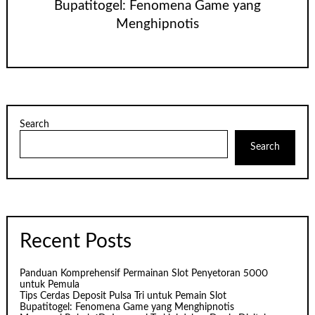
Bupatitogel: Fenomena Game yang
Menghipnotis
Search
Search
Recent Posts
Panduan Komprehensif Permainan Slot Penyetoran 5000
untuk Pemula
Tips Cerdas Deposit Pulsa Tri untuk Pemain Slot
Bupatitogel: Fenomena Game yang Menghipnotis