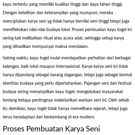
kayu tertentu yang memiliki kualitas tinggi dan daya tahan tinggi.
Dengan ketelitian dan keterampilan yang mumpuni, mereka
menciptakan karya seni yg tidak hanya bernilai seni tinggi tetapi juga
merefleksikan nilai-nilai budaya lokal. Proses pembuatan kayu togel ini
sering kali melibatkan ritual atau acara adat, sehingga setiap karya
yang dihasilkan mempunyai makna mendalam.
Seiring waktu, kayu togel mulai mendapatkan perhatian dari berbagai
kalangan, baik lokal maupun internasional. Karya-karya seni ini tidak
hanya dipandang sebagai barang dagangan, tetapi juga sebagai bentuk
identitas budaya yang perlu dipertahankan. Pajangan seni dan festival
budaya sering menampilkan kayu togel, mengedukasi masyarakat
tentang betapa pentingnya melestarikan warisan seni ini. Oleh sebab
itu demikian, kayu togel tidak hanya memelihara sejarah, tetapi juga
terus beradaptasi dan berkembang di era modern.
Proses Pembuatan Karya Seni