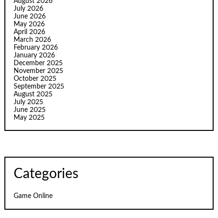
August 2026
July 2026
June 2026
May 2026
April 2026
March 2026
February 2026
January 2026
December 2025
November 2025
October 2025
September 2025
August 2025
July 2025
June 2025
May 2025
Categories
Game Online