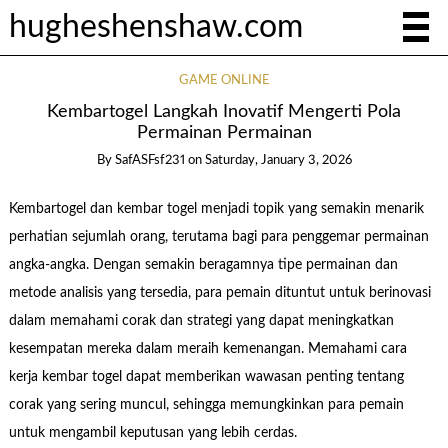
hugheshenshaw.com
GAME ONLINE
Kembartogel Langkah Inovatif Mengerti Pola
Permainan Permainan
By
SafASFsf231
on
Saturday, January 3, 2026
Kembartogel dan kembar togel menjadi topik yang semakin menarik
perhatian sejumlah orang, terutama bagi para penggemar permainan
angka-angka. Dengan semakin beragamnya tipe permainan dan
metode analisis yang tersedia, para pemain dituntut untuk berinovasi
dalam memahami corak dan strategi yang dapat meningkatkan
kesempatan mereka dalam meraih kemenangan. Memahami cara
kerja kembar togel dapat memberikan wawasan penting tentang
corak yang sering muncul, sehingga memungkinkan para pemain
untuk mengambil keputusan yang lebih cerdas.