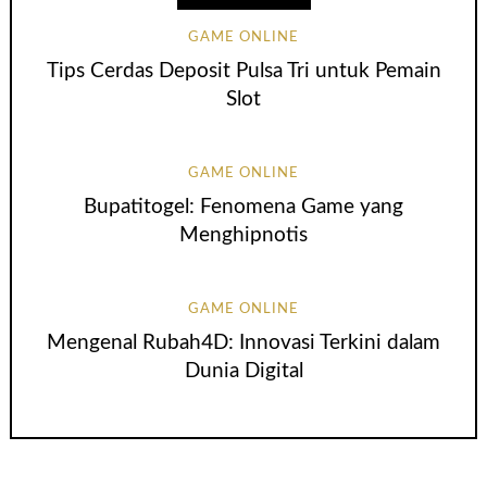
GAME ONLINE
Tips Cerdas Deposit Pulsa Tri untuk Pemain
Slot
GAME ONLINE
Bupatitogel: Fenomena Game yang
Menghipnotis
GAME ONLINE
Mengenal Rubah4D: Innovasi Terkini dalam
Dunia Digital