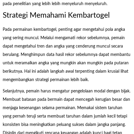
pada penelitian yang lebih lebih menyeluruh menyeluruh.
Strategi Memahami Kembartogel
Pada permainan kembartogel, penting agar mengetahui pola angka
yang sering muncul. Melalui mengamati rekor sebelumnya, pemain
dapat mengetahui tren dan angka yang cenderung muncul secara
berulang. Menghimpun data hasil rekor sebelumnya dapat membantu
untuk meramalkan angka yang mungkin akan mungkin pada putaran
berikutnya. Hal ini adalah langkah awal terpenting dalam krusial lihat
mengembangkan strategi permainan lebih baik.
Selanjutnya, pemain harus mengatur pengelolaan modal dengan bijak.
Membuat batasan pada bermain dapat mencegah kerugian besar dan
menjaga kesenangan selama permainan. Memakai sistem taruhan
yang pernah teruji serta membuat taruhan dalam jumlah kecil tetapi
konsisten bisa meningkatkan peluang sukses dalam jangka panjang.
Disiplin dari mengikuti rencana keuangan adalah kunci bagi tetap